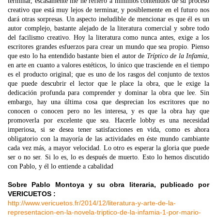
terminar, escasamente me he refiero a mínimos contenidos de su proceso
creativo que está muy lejos de terminar, y posiblemente en el futuro nos
dará otras sorpresas. Un aspecto ineludible de mencionar es que él es un
autor complejo, bastante alejado de la literatura comercial y sobre todo
del facilismo creativo. Hoy la literatura como nunca antes, exige a los
escritores grandes esfuerzos para crear un mundo que sea propio. Pienso
que esto lo ha entendido bastante bien el autor de
Tríptico de la Infamia
,
en arte en cuanto a valores estéticos, lo único que trasciende en el tiempo
es el producto original; que es uno de los rasgos del conjunto de textos
que puede descubrir el lector que le place la obra, que le exige la
dedicación profunda para comprender y dominar la obra que lee. Sin
embargo, hay una última cosa que desprecian los escritores que no
conocen o conocen pero no les interesa, y es que la obra hay que
promoverla por excelente que sea. Hacerle lobby es una necesidad
imperiosa, si se desea tener satisfacciones en vida, como es ahora
obligatorio con la mayoría de las actividades en éste mundo cambiante
cada vez más, a mayor velocidad. Lo otro es esperar la gloria que puede
ser o no ser. Si lo es, lo es después de muerto. Esto lo hemos discutido
con Pablo, y él lo entiende a cabalidad
Sobre Pablo Montoya y su obra literaria, publicado por
VERICUETOS :
http://www.vericuetos.fr/2014/12/literatura-y-arte-de-la-
representacion-en-la-novela-triptico-de-la-infamia-1-por-mario-