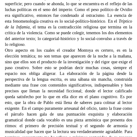
superficie; pero cuando se ahonda, lo que se encuentra es el reflejo de las
luchas políticas en el seno del imperio. Como el peso político de Ovidio
era significativo, entonces fue condenado al ostracismo. La esencia de
esta fenomenología creativa es lo social-político-histórico. En el
Tríptico
de la Infamia
, el tema es la contradicción religiosa que termina en la
crítica de la violencia. Como se puede colegir, tenemos los dos elementos
del anterior texto; lo categorial-histórico y lo social-convulso a través de
lo religioso.
Otro aspecto en los cuales el creador Montoya es certero, es en la
elección temática; no son temas que aparecen de la noche a la mañana,
sino que ellos son el producto de la investigación y del rigor que exige el
paso creativo. Sobre esto se podrían decir muchas cosas, siempre el
espacio nos obliga aligerar. La elaboración de la página desde la
perspectiva de la lengua escrita, es una sábana sin mancha, construida
mediante una frase con contenidos significativos, indispensables y bien
precisos que llenan la necesidad ficcional; donde el lector calificado
queda satisfecho por lo que en ella dice en el plano cognitivo. Es por
esto, que la obra de Pablo está llena de saberes para colmar al lector
exigente. En el campo puramente artesanal del oficio, tanto la frase como
el párrafo hacen gala de una puntuación exquisita y elaboración
gramatical donde cada vocablo es una pieza armónica que presenta dos
ritmos: el primero de precisión textual y el segundo de armonía y
musicalidad que hacen que la lectura sea verdaderamente agradable. Para