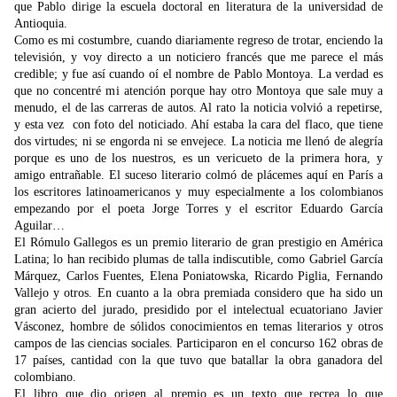
que Pablo dirige la escuela doctoral en literatura de la universidad de
Antioquia.
Como es mi costumbre, cuando diariamente regreso de trotar, enciendo la
televisión, y voy directo a un noticiero francés que me parece el más
credible; y fue así cuando oí el nombre de Pablo Montoya. La verdad es
que no concentré mi atención porque hay otro Montoya que sale muy a
menudo, el de las carreras de autos. Al rato la noticia volvió a repetirse,
y esta vez con foto del noticiado. Ahí estaba la cara del flaco, que tiene
dos virtudes; ni se engorda ni se envejece. La noticia me llenó de alegría
porque es uno de los nuestros, es un vericueto de la primera hora, y
amigo entrañable. El suceso literario colmó de plácemes aquí en París a
los escritores latinoamericanos y muy especialmente a los colombianos
empezando por el poeta Jorge Torres y el escritor Eduardo García
Aguilar…
El Rómulo Gallegos es un premio literario de gran prestigio en América
Latina; lo han recibido plumas de talla indiscutible, como Gabriel García
Márquez, Carlos Fuentes, Elena Poniatowska, Ricardo Piglia, Fernando
Vallejo y otros. En cuanto a la obra premiada considero que ha sido un
gran acierto del jurado, presidido por el intelectual ecuatoriano Javier
Vásconez, hombre de sólidos conocimientos en temas literarios y otros
campos de las ciencias sociales. Participaron en el concurso 162 obras de
17 países, cantidad con la que tuvo que batallar la obra ganadora del
colombiano.
El libro que dio origen al premio es un texto que recrea lo que