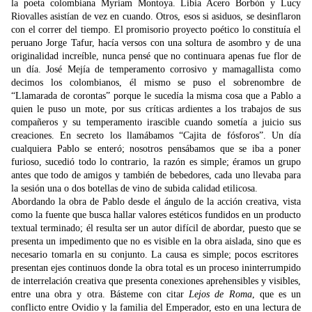
la poeta colombiana Myriam Montoya. Libia Acero Borbón y Lucy
Riovalles asistían de vez en cuando. Otros, esos si asiduos, se desinflaron
con el correr del tiempo. El promisorio proyecto poético lo constituía el
peruano Jorge Tafur, hacía versos con una soltura de asombro y de una
originalidad increíble, nunca pensé que no continuara apenas fue flor de
un día. José Mejía de temperamento corrosivo y mamagallista como
decimos los colombianos, él mismo se puso el sobrenombre de
“Llamarada de corontas” porque le sucedía la misma cosa que a Pablo a
quien le puso un mote, por sus críticas ardientes a los trabajos de sus
compañeros y su temperamento irascible cuando sometía a juicio sus
creaciones. En secreto los llamábamos “Cajita de fósforos”. Un día
cualquiera Pablo se enteró; nosotros pensábamos que se iba a poner
furioso, sucedió todo lo contrario, la razón es simple; éramos un grupo
antes que todo de amigos y también de bebedores, cada uno llevaba para
la sesión una o dos botellas de vino de subida calidad etilicosa.
Abordando la obra de Pablo desde el ángulo de la acción creativa, vista
como la fuente que busca hallar valores estéticos fundidos en un producto
textual terminado; él resulta ser un autor difícil de abordar, puesto que se
presenta un impedimento que no es visible en la obra aislada, sino que es
necesario tomarla en su conjunto. La causa es simple; pocos escritores
presentan ejes continuos donde la obra total es un proceso ininterrumpido
de interrelación creativa que presenta conexiones aprehensibles y visibles,
entre una obra y otra. Básteme con citar
Lejos de Roma
, que es un
conflicto entre Ovidio y la familia del Emperador, esto en una lectura de