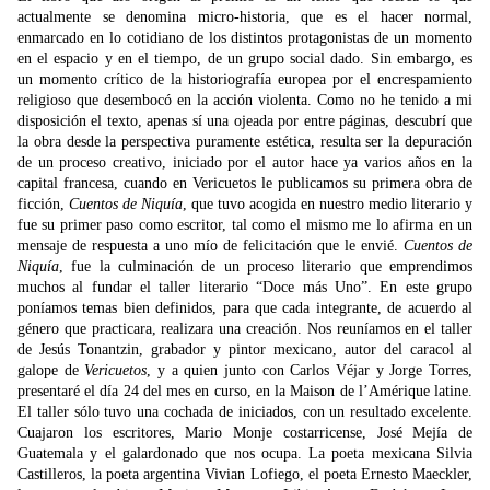
actualmente se denomina micro-historia, que es el hacer normal,
enmarcado en lo cotidiano de los distintos protagonistas de un momento
en el espacio y en el tiempo, de un grupo social dado. Sin embargo, es
un momento crítico de la historiografía europea por el encrespamiento
religioso que desembocó en la acción violenta. Como no he tenido a mi
disposición el texto, apenas sí una ojeada por entre páginas, descubrí que
la obra desde la perspectiva puramente estética, resulta ser la depuración
de un proceso creativo, iniciado por el autor hace ya varios años en la
capital francesa, cuando en Vericuetos le publicamos su primera obra de
ficción,
Cuentos de Niquía
, que tuvo acogida en nuestro medio literario y
fue su primer paso como escritor, tal como el mismo me lo afirma en un
mensaje de respuesta a uno mío de felicitación que le envié.
Cuentos de
Niquía
, fue la culminación de un proceso literario que emprendimos
muchos al fundar el taller literario “Doce más Uno”. En este grupo
poníamos temas bien definidos, para que cada integrante, de acuerdo al
género que practicara, realizara una creación. Nos reuníamos en el taller
de Jesús Tonantzin, grabador y pintor mexicano, autor del caracol al
galope de
Vericuetos
, y a quien junto con Carlos Véjar y Jorge Torres,
presentaré el día 24 del mes en curso, en la Maison de l’Amérique latine.
El taller sólo tuvo una cochada de iniciados, con un resultado excelente.
Cuajaron los escritores, Mario Monje costarricense, José Mejía de
Guatemala y el galardonado que nos ocupa. La poeta mexicana Silvia
Castilleros, la poeta argentina Vivian Lofiego, el poeta Ernesto Maeckler,