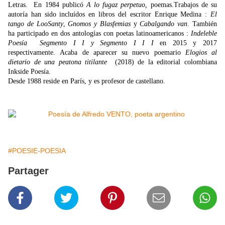
Letras. En 1984 publicó
A lo fugaz perpetuo,
poemas.
Trabajos de su
autoría han sido incluídos en libros del escritor
Enrique Medina :
El
tango de LooSanty
,
Gnomos y Blasfemias
y
Cabalgando van
. También
ha participado en dos antologías
con poetas latinoamericanos :
Indeleble
Poesía Segmento I I y
Segmento I I I
en 2015 y 2017
respectivamente.
Acaba de aparecer su nuevo poemario
Elogios al
dietario de una
peatona titilante
(2018) de la editorial colombiana
Inkside Poesía.
Desde 1988 reside en París, y es profesor de castellano.
#POESIE-POESIA
Partager