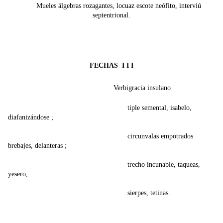
Mueles álgebras rozagantes, locuaz escote neófito, interviú
septentrional.
FECHAS I I I
Verbigracia insulano
tiple semental, isabelo,
diafanizándose ;
circunvalas empotrados
brebajes, delanteras ;
trecho incunable, taqueas,
yesero,
sierpes, tetinas.