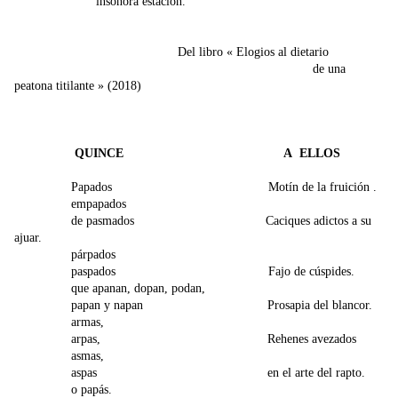
insonora estación.
Del libro « Elogios al dietario
de una
peatona titilante » (2018)
QUINCE
A ELLOS
Papados Motín de la fruición .
empapados
de pasmados Caciques adictos a su
ajuar.
párpados
paspados Fajo de cúspides.
que apanan, dopan, podan,
papan y napan Prosapia del blancor.
armas,
arpas, Rehenes avezados
asmas,
aspas en el arte del rapto.
o papás.