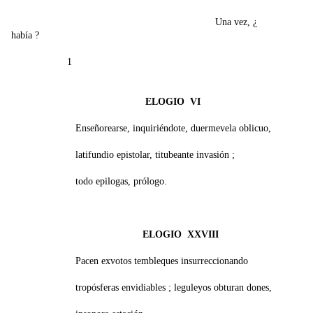
Una vez, ¿
había ?
1
ELOGIO VI
Enseñorearse, inquiriéndote, duermevela oblicuo,
latifundio epistolar, titubeante invasión ;
todo epilogas, prólogo.
ELOGIO XXVIII
Pacen exvotos tembleques insurreccionando
tropósferas envidiables ; leguleyos obturan dones,