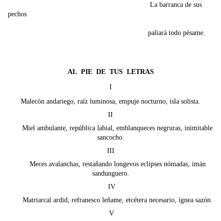
La barranca de sus
pechos
paliará todo pésame.
AL PIE DE TUS LETRAS
I
Malecón andariego, raíz luminosa, empuje nocturno, isla solista.
II
Miel ambulante, república labial, emblanqueces negruras, inimitable
sancocho.
III
Meces avalanchas, restañando longevos eclipses nómadas, imán
sandunguero.
IV
Matriarcal ardid, refranesco leñame, etcétera necesario, ígnea sazón.
V