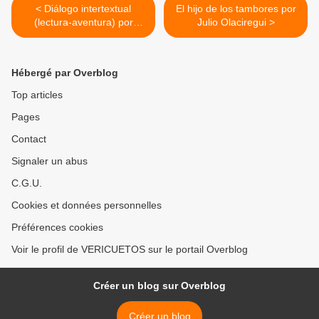
< Diálogo intertextual
El hijo de los tambores por
(lectura-aventura) por
Julio Olaciregui >
Orlando Jimeno Grendi
Hébergé par Overblog
Top articles
Pages
Contact
Signaler un abus
C.G.U.
Cookies et données personnelles
Préférences cookies
Voir le profil de VERICUETOS sur le portail Overblog
Créer un blog sur Overblog
Créer un blog