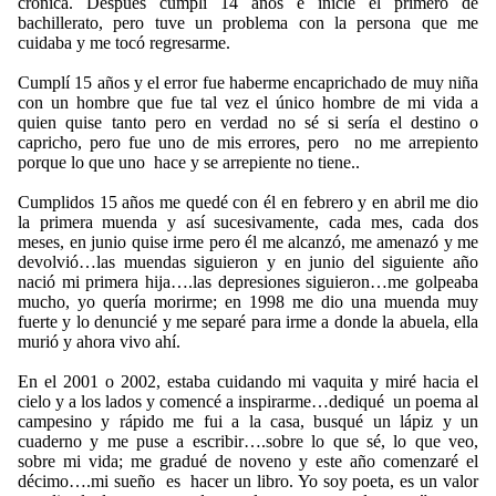
crónica. Después cumplí 14 años e inicié el primero de
bachillerato, pero tuve un problema con la persona que me
cuidaba y me tocó regresarme.
Cumplí 15 años y el error fue haberme encaprichado de muy niña
con un hombre que fue tal vez el único hombre de mi vida a
quien quise tanto pero en verdad no sé si sería el destino o
capricho, pero fue uno de mis errores, pero no me arrepiento
porque lo que uno hace y se arrepiente no tiene..
Cumplidos 15 años me quedé con él en febrero y en abril me dio
la primera muenda y así sucesivamente, cada mes, cada dos
meses, en junio quise irme pero él me alcanzó, me amenazó y me
devolvió…las muendas siguieron y en junio del siguiente año
nació mi primera hija….las depresiones siguieron…me golpeaba
mucho, yo quería morirme; en 1998 me dio una muenda muy
fuerte y lo denuncié y me separé para irme a donde la abuela, ella
murió y ahora vivo ahí.
En el 2001 o 2002, estaba cuidando mi vaquita y miré hacia el
cielo y a los lados y comencé a inspirarme…dediqué un poema al
campesino y rápido me fui a la casa, busqué un lápiz y un
cuaderno y me puse a escribir….sobre lo que sé, lo que veo,
sobre mi vida; me gradué de noveno y este año comenzaré el
décimo….mi sueño es hacer un libro. Yo soy poeta, es un valor