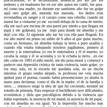
prácticamente, él se alcoholizaba, amanecía por ahí por los
andenes y mi madrastra fue en ese año quien me cuidó, fue para
mí como una madre, yo durante ese santísimo año fue un golpe
aquí otro golpe ahí, muenda tras muenda, los dedos eran
reventadítos en sangre y el cuerpo como una cebolla; cuando mi
mamá fue a visitarme yo me escondí debajo de la cama de miedo;
ella me sacó por encima de una pared por miedo a que llegara mi
papá y me golpeara; ya me trajo para donde mi abuelita y me
dejó con ella. Al siguiente año me fui con ella para Bogotá. En
ese año murió mi primo un niñito de 6 años al que quise mucho,
como un hermano, mi abuelita trabaja la tierra a puro azadón y
cuando ella estaba trabajando nosotros jugábamos, primero al
muerto y la enterradora; yo era le enterradora y él el muerto, yo
cavaba la zanja y él se acostaba y yo le echaba la tierra…en ese
año como en 1983 el niño murió, me dio pena moral y comencé a
padecer una depresión crónica de tanta violencia, tanto golpe, yo
era muy sola, en la escuela me quedaba sola, en un rincón
mientras el grupo estaba alejado, la profesora me veía mucha
aptitud para el poema, cuando había presentaciones yo alzaba la
mano para declamar, como el día de la madre, el de la familia y
otros…, entonces surge la idea de que fui creciendo, terminé mi
estudio de primaria. Para empezar el bachillerato tuve dificultades,
económicas y diría que psicológicas debido a la violencia que
había soportado, la ausencia de mi mamá, la ausencia de mi papá;
con mi abuelita no era igual. Ya la depresión fue mucho más