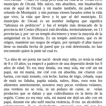
municipio de Oicatá. Mis raíces, mis abuelitos, mis bisabuelitos
eran de aquí de Oicatá y mi madre también, mi padre sí es
oriundo de Moniquirá y mis poemas vienen basados sobre la vida
que vivo, la vida que llevo y lo que sé del municipio. El
municipio de Oicatá es un nombre indígena que significa
“labranza en pedrizcos” y fue el templo más destacado de la
provincia del Centro (Boyacá está dividida, territorialmente, en 13
provincias-), por ser un templo doctrinero y tener la mayoría de la
antigüedad en la Historia. Es un templo autóctono, que es de
origen, mantiene sus rasgos de origen, por ejemplo el altar mayor
tiene su muralla hecha de pared que ya está deteriorada, no han
encontrado quien la pinte tal cual es.
“La idea de ser poeta me nació desde muy niña, yo tenía la edad
de 8 o 10 años; ya empecé a padecer de una depresión desde los 9
años de edad. Yo era muy tímida, era muy sola, me crié sin mi
papá, sin mi mamá, me crié con mi abuelita, me criaron con
harina, con maíz tostado, con leche, harina de trigo, cebada, sopa
de maíz no faltaba, papita salada, nabos, ibias, esos eran los
alimentos anteriormente, nosotros muy pocas verduras veíamos,
una verdura no se veía, ni un pedazo de carne, se veían
productos que se daban y que cultivábamos en la tierra de la
región. Como yo era muy sola, mi mamá me dejó un año con mi
papá, durante ese año sufrí mucha violencia, él era un alcohólico