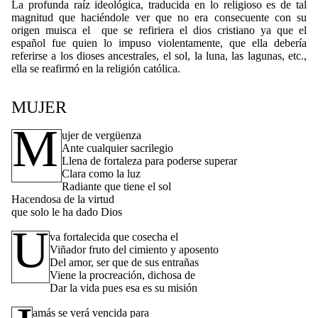
La profunda raíz ideológica, traducida en lo religioso es de tal
magnitud que haciéndole ver que no era consecuente con su
origen muisca el que se refiriera el dios cristiano ya que el
español fue quien lo impuso violentamente, que ella debería
referirse a los dioses ancestrales, el sol, la luna, las lagunas, etc.,
ella se reafirmó en la religión católica.
MUJER
M
ujer de vergüenza
Ante cualquier sacrilegio
Llena de fortaleza para poderse superar
Clara como la luz
Radiante que tiene el sol
Hacendosa de la virtud
que solo le ha dado Dios
U
va fortalecida que cosecha el
Viñador fruto del cimiento y aposento
Del amor, ser que de sus entrañas
Viene la procreación, dichosa de
Dar la vida pues esa es su misión
amás se verá vencida para