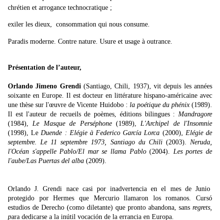
chrétien et arrogance technocratique ;
exiler les dieux, consommation qui nous consume.
Paradis moderne. Contre nature. Usure et usage à outrance.
Présentation de l’auteur,
Orlando Jimeno Grendi
(Santiago, Chili, 1937), vit depuis les années
soixante en Europe. Il est docteur en littérature hispano-américaine avec
une thèse sur l'œuvre de Vicente Huidobo :
la poétique du phénix
(1989).
Il est l'auteur de recueils de poèmes, éditions bilingues :
Mandragore
(1984),
Le Masque de Perséphone
(1989),
L'Archipel de l'Insomnie
(1998), Le
Duende : Elégie à Federico García
Lorca
(2000),
Elégie de
septembre. Le 11 septembre 1973, Santiago du Chili
(2003).
Neruda,
l'Océan s'appelle Pablo/El mar se llama Pablo
(2004).
Les portes de
l'aube/Las Puertas del alba
(2009).
Orlando J. Grendi nace casi por inadvertencia en el mes de Junio
protegido por Hermes que Mercurio llamaron los romanos. Cursó
estudios de Derecho (como diletante) que pronto abandona, sans
regrets,
p
ara dedicarse a la inútil vocación de la errancia en Europa.