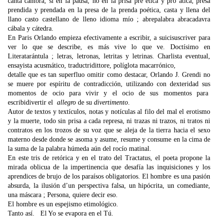
canta cantora, si en la pausa, no en la prisa pre ética y pro ática, presa
prendida y prendada en la presa de la prenda poética, casta y llena del
llano casto castellano de lleno idioma mío ; abrepalabra abracadavra
cábala y cátedra.
En Paris Orlando empieza efectivamente a escribir, a suicisuscriver para
ver lo que se describe, es más vive lo que ve. Doctísimo en
Literatarántula ; letras, letronas, letritas y letrinas. Charlista eventual,
ensayista acusmático, traductridittore, políglota macarrónico,
detalle que es tan superfluo omitir como destacar, Orlando J. Grendi no
se muere por espíritu de contradicción, utilizando con dexteridad sus
momentos de ocio para vivir y el ocio de sus momentos para
escribidivertir el
allegro
de su
divertimento
.
Autor de textos y textículos, notas y notículas al filo del mal el erotismo
y la muerte, todo sin prisa a cada represa, ni trazas ni trazos, ni tratos ni
contratos en los trozos de su voz que se aleja de la tierra hacia el sexo
materno desde donde se asoma y asume, resume y consume en la cima de
la suma de la palabra húmeda aún del rocío matinal.
En este tris de retórica y en el trato del Tractatus, el poeta propone la
mirada oblicua de la impertinencia que desafía las inquisiciones y los
aprendices de brujo de los paraísos obligatorios. El hombre es una pasión
absurda, la ilusión d’un perspectiva falsa, un hipócrita, un comediante,
una máscara ; Persona, quiere decir eso.
El hombre es un espejismo etimológico.
Tanto así. El Yo se evapora en el Tú.