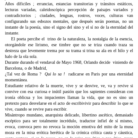
Años díficiles ; errancias, estancias transitorias y tránsitos estáticos,
lecturas variadas, caleidoscópica percepción de paisajes variados y
contradictorios ; ciudades, lenguas, rostros, voces, culturas van
configurando sus esbozos mentales, que después serán poemas, no un
instante de la poesía, sino el signo del sino y el sí no de la eternidad del
instante.
El poeta percibe el trino de la naturaleza, la nostalgia de la esencia,
otorgándole ese lirismo, ese timbre que no se triza cuando traza su
destreza que levemente trema por su trama si trina su ala en el hilo y el
halo de la ola sola.
Durante durando el vendaval de Mayo 1968, Orlando decide viniendo de
Barcelona, o de Madrid,
¿Tal vez de Roma ?
Qui lo
sa !
radicarse en Paris por una eternidad
momentánea.
Estudiante relativo de la muerte, vive y se desvive, ve, va y revive si
convive con esa curiosa e inútil pasión que los sapientes consideran con
ironía oblicua y los impacientes llaman la vida, que no es sino un
pretexto para desvelarse en el acto de escribivivir para describir lo que se
vive, cuando se revive para escribir.
Misántropo mundano, anarquista delicado, libertino ascético, demasiado
escéptico para ser totalmente incrédulo, traductor infiel de sí mismo,
evoca, convoca pero no revoca la moción emotiva del mito de la musa
moza en la misa erótica herética de la crónica crítica cauta y cáustica,