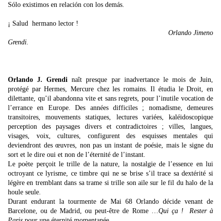
Sólo existimos en relación con los demás.
¡ Salud hermano lector !
Orlando Jimeno
Grendi.
Orlando J. Grendi
naît presque par inadvertance le mois de Juin,
protégé par Hermes, Mercure chez les romains. Il étudia le Droit, en
dilettante, qu’il abandonna vite et sans regrets, pour l’inutile vocation de
l’errance en Europe. Des années difficiles ; nomadisme, demeures
transitoires, mouvements statiques, lectures variées, kaléidoscopique
perception des paysages divers et contradictoires ; villes, langues,
visages, voix, cultures, configurent des esquisses mentales qui
deviendront des œuvres, non pas un instant de poésie, mais le signe du
sort et le dire oui et non de l’éternité de l’instant.
Le poète perçoit le trille de la nature, la nostalgie de l’essence en lui
octroyant ce lyrisme, ce timbre qui ne se brise s’il trace sa dextérité si
légère en tremblant dans sa trame si trille son aile sur le fil du halo de la
houle seule.
Durant endurant la tourmente de Mai 68 Orlando décide venant de
Barcelone, ou de Madrid, ou peut-être de Rome …
Qui ça ! Rester à
Paris
pour une éternité momentanée.