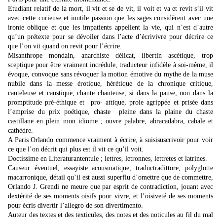
Etudiant relatif de la mort, il vit et se de vit, il voit et va et revit s’il vit
avec cette curieuse et inutile passion que les sages considèrent avec une
ironie oblique et que les impatients appellent la vie, qui n’est d’autre
qu’un prétexte pour se dévoiler dans l’acte d’écrivivre pour décrire ce
que l’on vit quand on revit pour l’écrire.
Misanthrope mondain, anarchiste délicat, libertin ascétique, trop
sceptique pour être vraiment incrédule, traducteur infidèle à soi-même, il
évoque, convoque sans révoquer la motion émotive du mythe de la muse
nubile dans la messe érotique, hérétique de la chronique critique,
cauteleuse et caustique, chante chanteuse, si dans la pause, non dans la
promptitude pré-éthique et pro- attique, proie agrippée et prisée dans
l’emprise du prix poétique, chaste pleine dans la plaine du chaste
castillane en plein mon idiome ; ouvre palabre, abracadabra, cabale et
cathèdre.
A Paris Orlando commence vraiment à écrire, à suisisuscrivoir pour voir
ce que l’on décrit qui plus est il vit ce qu’il voit.
Doctissime en Literaturantentule ; lettres, letronnes, lettretes et latrines.
Causeur éventuel, essayiste acousmatique, traductradittore, polyglotte
macarronique, détail qu’il est aussi superflu d’omettre que de commettre,
Orlando J. Grendi ne meure que par esprit de contradiction, jouant avec
dextérité de ses moments oisifs pour vivre, et l’oisiveté de ses moments
pour écris divertir l’allegro de son divertimento.
Auteur des textes et des texticules, des notes et des noticules au fil du mal