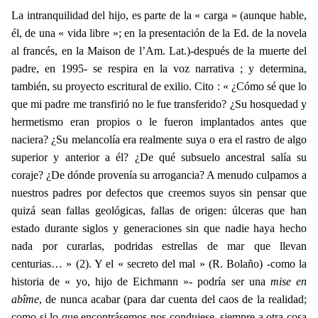
La intranquilidad del hijo, es parte de la « carga » (aunque hable,
él, de una « vida libre »; en la presentación de la Ed. de la novela
al francés, en la Maison de l’Am. Lat.)-después de la muerte del
padre, en 1995- se respira en la voz narrativa ; y determina,
también, su proyecto escritural de exilio. Cito : « ¿Cómo sé que lo
que mi padre me transfirió no le fue transferido? ¿Su hosquedad y
hermetismo eran propios o le fueron implantados antes que
naciera? ¿Su melancolía era realmente suya o era el rastro de algo
superior y anterior a él? ¿De qué subsuelo ancestral salía su
coraje? ¿De dónde provenía su arrogancia? A menudo culpamos a
nuestros padres por defectos que creemos suyos sin pensar que
quizá sean fallas geológicas, fallas de origen: úlceras que han
estado durante siglos y generaciones sin que nadie haya hecho
nada por curarlas, podridas estrellas de mar que llevan
centurias… » (2). Y el « secreto del mal » (R. Bolaño) -como la
historia de « yo, hijo de Eichmann »- podría ser una
mise en
abîme
, de nunca acabar (para dar cuenta del caos de la realidad;
como si lo que encontrásemos nos condujese, siempre a otra cosa