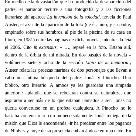
En medio de la devastación que ha producido la desaparición del
padre, el narrador recurre a una fotografía y a las ficciones
literarias; ahí aparece
La invención de la soledad
, novela de Paul
Auster; el azar de la aparición de la foto (de él, niño, y su padre,
empinado sobre sus hombros, al pie de la piscina
de su casa en
Piura, en 1981) entre las páginas de dicha novela, mientras la leía
el 2006. Cito
in extensius
: « …, reparé en la foto. Estaba allí,
dentro de la órbita de mi mirada. En dos pasajes de la novela –
volúmenes siete y ocho de la sección
Libro de la memoria
-,
Auster relata las proezas marinas de dos personajes que llevan a
cabo una íntima búsqueda del padre: Jonás y Pinocho. Uno
bíblico, otro literario. A ambos ya les guardaba una simpatía
anterior : aplaudía que se rebelaran contra su naturaleza, que
aspiraran a ser más de lo que estaban llamados a ser. Jonás no
quería convertirse en un profeta cualquiera. A Pinocho no le
bastaba con encarnar a un muñeco solamente. Jonás reniega de la
misión que Dios le encomienda -ir ha predicar entre los paganos
de Nínive- y huye de su presencia embarcándose en una nave. En