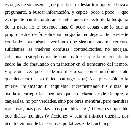
estragos de su ausencia, de pronto el malestar irrumpe y te lleva a
preguntarte, a buscar información, y captas, poco a poco, « que
eso que te han dicho durante tantos años respecto de la biografía
de tu padre no te covence más. O peor: captas que lo que tu
propio padre decía sobre su biografía ha dejado de parecerte
confiable. Las mismas versiones que siempre sonaron certeras,
suficientes, se vuelven confusas, contradictorias, no encajan,
colisionan estrepitosamente con las ideas que la muerte de tu
padre ha ido fraguando en tu interior en el transcurso del tiempo,
y que una vez puestas de manifiesto son como un sólido islote
que tiene en ti a su único naufrago » (4) Así, pues, sólo « la
muerte -inflamando tu inquietud, incrementando tus dudas- te
ayuda a corregir las mentiras que escuchaste desde siempre, a
canjearlas, no por verdades, sino por otras mentiras, pero mentiras
más tuyas, más privadas, más portátiles… » (5) Pero, es imposible
que dichas mentiras (« ficciones » para si mismo) quepan, por
decirlo, en una de las « valises portatives » de Duchamp.