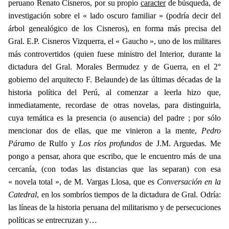
peruano Renato Cisneros, por su propio
caracter
de búsqueda, de
investigación sobre el « lado oscuro familiar » (podría decir del
árbol genealógico de los Cisneros), en forma más precisa del
Gral. E.P. Cisneros Vizquerra, el « Gaucho », uno de los militares
más controvertidos (quien fuese ministro del Interior, durante la
dictadura del Gral. Morales Bermudez y de Guerra, en el 2°
gobierno del arquitecto F. Belaunde) de las últimas décadas de la
historia política del Perú, al comenzar a leerla hizo que,
inmediatamente, recordase de otras novelas, para distinguirla,
cuya temática es la presencia (o ausencia) del padre ; por sólo
mencionar dos de ellas, que me vinieron a la mente,
Pedro
Páramo
de Rulfo y
Los ríos profundos
de J.M. Arguedas. Me
pongo a pensar, ahora que escribo, que le encuentro más de una
cercanía, (con todas las distancias que las separan) con esa
« novela total », de M. Vargas Llosa, que es
Conversación en la
Catedral
, en los sombríos tiempos de la dictadura de Gral. Odría:
las líneas de la historia peruana del militarismo y de persecuciones
políticas se entrecruzan y…