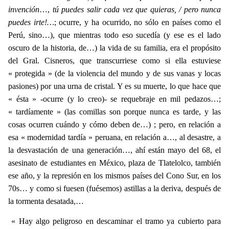
invención
…,
tú puedes salir cada vez que quieras, / pero nunca
puedes irte!…
; ocurre, y ha ocurrido, no sólo en países como el
Perú, sino…), que mientras todo eso sucedía (y ese es el lado
oscuro de la historia, de…) la vida de su familia, era el propósito
del Gral. Cisneros, que transcurriese como si ella estuviese
« protegida » (de la violencia del mundo y de sus vanas y locas
pasiones) por una urna de cristal. Y es su muerte, lo que hace que
« ésta » -ocurre (y lo creo)- se requebraje en mil pedazos…;
« tardíamente » (las comillas son porque nunca es tarde, y las
cosas ocurren cuándo y cómo deben de…) ; pero, en relación a
esa « modernidad tardía » peruana, en relación a…, al desastre, a
la desvastación de una generación…, ahí están mayo del 68, el
asesinato de estudiantes en México, plaza de Tlatelolco, también
ese año, y la represión en los mismos países del Cono Sur, en los
70s… y como si fuesen (fuésemos) astillas a la deriva, después de
la tormenta desatada,…
« Hay algo peligroso en descaminar el tramo ya cubierto para