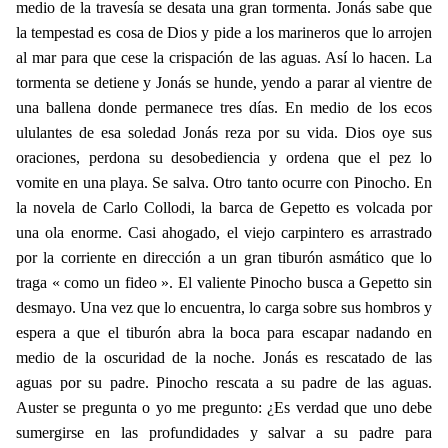
medio de la travesía se desata una gran tormenta. Jonás sabe que
la tempestad es cosa de Dios y pide a los marineros que lo arrojen
al mar para que cese la crispación de las aguas. Así lo hacen. La
tormenta se detiene y Jonás se hunde, yendo a parar al vientre de
una ballena donde permanece tres días. En medio de los ecos
ululantes de esa soledad Jonás reza por su vida. Dios oye sus
oraciones, perdona su desobediencia y ordena que el pez lo
vomite en una playa. Se salva. Otro tanto ocurre con Pinocho. En
la novela de Carlo Collodi, la barca de Gepetto es volcada por
una ola enorme. Casi ahogado, el viejo carpintero es arrastrado
por la corriente en dirección a un gran tiburón asmático que lo
traga « como un fideo ». El valiente Pinocho busca a Gepetto sin
desmayo. Una vez que lo encuentra, lo carga sobre sus hombros y
espera a que el tiburón abra la boca para escapar nadando en
medio de la oscuridad de la noche. Jonás es rescatado de las
aguas por su padre. Pinocho rescata a su padre de las aguas.
Auster se pregunta o yo me pregunto: ¿Es verdad que uno debe
sumergirse en las profundidades y salvar a su padre para