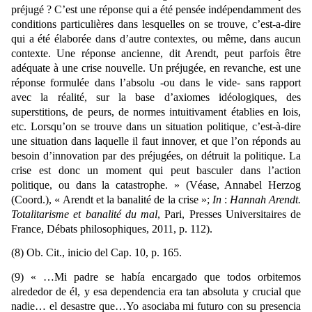
préjugé ?
C’est une réponse qui a été pensée indépendamment des
conditions particulières dans lesquelles on se trouve, c’est-a-dire
qui a été élaborée dans d’autre contextes, ou même, dans aucun
contexte. Une réponse ancienne, dit Arendt, peut parfois être
adéquate à une crise nouvelle. Un préjugée, en revanche, est une
réponse formulée dans l’absolu -ou dans le vide- sans rapport
avec la réalité, sur la base d’axiomes idéologiques, des
superstitions, de peurs, de normes intuitivament établies en lois,
etc. Lorsqu’on se trouve dans un situation politique, c’est-à-dire
une situation dans laquelle il faut innover, et que l’on réponds au
besoin d’innovation par des préjugées, on détruit la politique. La
crise est donc un moment qui peut basculer dans l’action
politique, ou dans la catastrophe. » (Véase, Annabel Herzog
(Coord.), « Arendt et la banalité de la crise »;
In
:
Hannah Arendt.
Totalitarisme et banalité du mal
, Pari, Presses Universitaires de
France, Débats philosophiques, 2011, p. 112).
(8) Ob. Cit., inicio del Cap. 10, p. 165.
(9) « …Mi padre se había encargado que todos orbitemos
alrededor de él, y esa dependencia era tan absoluta y crucial que
nadie… el desastre que…Yo asociaba mi futuro con su presencia