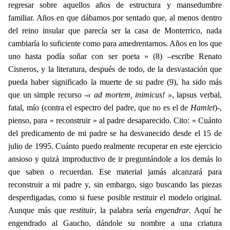
regresar sobre aquellos años de estructura y mansedumbre
familiar. Años en que dábamos por sentado que, al menos dentro
del reino insular que parecía ser la casa de Monterrico, nada
cambiaría lo suficiente como para amedrentarnos. Años en los que
uno hasta podía soñar con ser poeta » (8) –escribe Renato
Cisneros, y la literatura, después de todo, de la desvastación que
pueda haber significado la muerte de su padre (9), ha sido más
que un simple recurso -
« ad mortem, inimicus! »
, lapsus verbal,
fatal, mío (contra el espectro del padre, que no es el de
Hamlet
)
-
,
pienso, para « reconstruir » al padre desaparecido. Cito: « Cuánto
del predicamento de mi padre se ha desvanecido desde el 15 de
julio de 1995. Cuánto puedo realmente recuperar en este ejercicio
ansioso y quizá improductivo de ir preguntándole a los demás lo
que saben o recuerdan. Ese material jamás alcanzará para
reconstruir a mi padre y, sin embargo, sigo buscando las piezas
desperdigadas, como si fuese posible restituir el modelo original.
Aunque más que
restituir
, la palabra sería
engendrar
. Aquí he
engendrado al Gaucho, dándole su nombre a una criatura