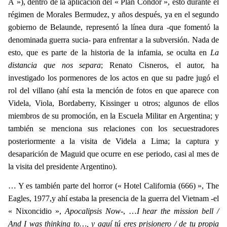
A »), dentro de la aplicación del « Plan Condor », esto durante el
régimen de Morales Bermudez, y años después, ya en el segundo
gobierno de Belaunde, representó la línea dura -que fomentó la
denominada guerra sucia- para enfrentar a la subversión. Nada de
esto, que es parte de la historia de la infamia, se oculta en
La
distancia que nos separa
; Renato Cisneros, el autor, ha
investigado los pormenores de los actos en que su padre jugó el
rol del villano (ahí esta la mención de fotos en que aparece con
Videla, Viola, Bordaberry, Kissinger u otros; algunos de ellos
miembros de su promoción, en la Escuela Militar en Argentina; y
también se menciona sus relaciones con los secuestradores
posteriormente a la visita de Videla a Lima; la captura y
desaparición de Maguid que ocurre en ese periodo, casi al mes de
la visita del presidente Argentino).
… Y es también parte del horror (« Hotel California (666) », The
Eagles, 1977,y ahí estaba la presencia de la guerra del Vietnam -el
« Nixoncidio »,
Apocalipsis Now
-, …
I hear the mission bell /
And I was thinking to…, y aquí tú eres prisionero / de tu propia