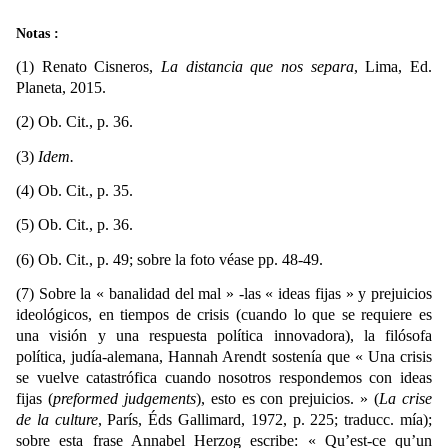
Notas :
(1) Renato Cisneros,
La distancia que nos separa
, Lima, Ed.
Planeta, 2015.
(2) Ob. Cit., p. 36.
(3)
Idem.
(4) Ob. Cit., p. 35.
(5) Ob. Cit., p. 36.
(6) Ob.
Cit., p. 49; sobre la foto véase pp. 48-49.
(7) Sobre la « banalidad del mal » -las « ideas fijas » y prejuicios
ideológicos, en tiempos de crisis (cuando lo que se requiere es
una visión y una respuesta política innovadora), la filósofa
política, judía-alemana, Hannah Arendt sostenía que « Una crisis
se vuelve catastrófica cuando nosotros respondemos con ideas
fijas (
preformed judgements
), esto es con prejuicios. » (
La crise
de la culture
, París, Éds Gallimard, 1972, p. 225; traducc. mía);
sobre esta frase Annabel Herzog escribe: « Qu’est-ce qu’un