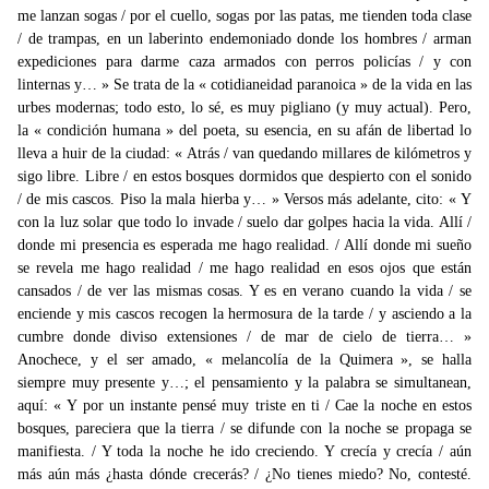
me lanzan sogas / por el cuello, sogas por las patas, me tienden toda clase
/ de trampas, en un laberinto endemoniado donde los hombres / arman
expediciones para darme caza armados con perros policías / y con
linternas y… » Se trata de la « cotidianeidad paranoica » de la vida en las
urbes modernas; todo esto, lo sé, es muy pigliano (y muy actual). Pero,
la « condición humana » del poeta, su esencia, en su afán de libertad lo
lleva a huir de la ciudad: « Atrás / van quedando millares de kilómetros y
sigo libre. Libre / en estos bosques dormidos que despierto con el sonido
/ de mis cascos. Piso la mala hierba y… » Versos más adelante, cito: « Y
con la luz solar que todo lo invade / suelo dar golpes hacia la vida. Allí /
donde mi presencia es esperada me hago realidad. / Allí donde mi sueño
se revela me hago realidad / me hago realidad en esos ojos que están
cansados / de ver las mismas cosas. Y es en verano cuando la vida / se
enciende y mis cascos recogen la hermosura de la tarde / y asciendo a la
cumbre donde diviso extensiones / de mar de cielo de tierra… »
Anochece, y el ser amado, « melancolía de la Quimera », se halla
siempre muy presente y…; el pensamiento y la palabra se simultanean,
aquí: « Y por un instante pensé muy triste en ti / Cae la noche en estos
bosques, pareciera que la tierra / se difunde con la noche se propaga se
manifiesta. / Y toda la noche he ido creciendo. Y crecía y crecía / aún
más aún más ¿hasta dónde crecerás? / ¿No tienes miedo? No, contesté.