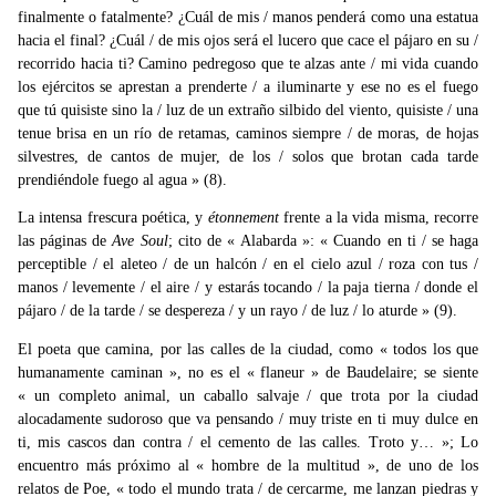
finalmente o fatalmente? ¿Cuál de mis / manos penderá como una estatua
hacia el final? ¿Cuál / de mis ojos será el lucero que cace el pájaro en su /
recorrido hacia ti? Camino pedregoso que te alzas ante / mi vida cuando
los ejércitos se aprestan a prenderte / a iluminarte y ese no es el fuego
que tú quisiste sino la / luz de un extraño silbido del viento, quisiste / una
tenue brisa en un río de retamas, caminos siempre / de moras, de hojas
silvestres, de cantos de mujer, de los / solos que brotan cada tarde
prendiéndole fuego al agua » (8).
La intensa frescura poética, y
étonnement
frente a la vida misma, recorre
las páginas de
Ave Soul
; cito de « Alabarda »: « Cuando en ti / se haga
perceptible / el aleteo / de un halcón / en el cielo azul / roza con tus /
manos / levemente / el aire / y estarás tocando / la paja tierna / donde el
pájaro / de la tarde / se despereza / y un rayo / de luz / lo aturde » (9).
El poeta que camina, por las calles de la ciudad, como « todos los que
humanamente caminan », no es el « flaneur » de Baudelaire; se siente
« un completo animal, un caballo salvaje / que trota por la ciudad
alocadamente sudoroso que va pensando / muy triste en ti muy dulce en
ti, mis cascos dan contra / el cemento de las calles. Troto y… »; Lo
encuentro más próximo al « hombre de la multitud », de uno de los
relatos de Poe, « todo el mundo trata / de cercarme, me lanzan piedras y