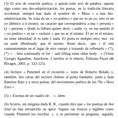
(3) El acto de creación poética, y quizás todo acto de palabra, supone
algo como una des-subjetivización; los poetas, en la tradición literaria
occidental, siempre han dado el nombre de « Musa » a esta des-
subjetivización. Se trata de un « yo-poético » que no es un yo, esto es un
yo idéntico a si mismo; un caracter que correspondería a una « persona »
(y « persona » desde la
Odisea
quiere decir « nadie »); en ese sentido el
« yo-poético » es un « carácter » que no es el mismo. Él no es el mismo,
no tiene identidad; él es todo y nada. El poeta es siempre otro,
moi est
un autre
(Rimbaud), que él mismo. Keats decía que « él está
constantemente en el lugar de otro cuerpo y tratando de rellenarlo » (*);
(*) «… heis continually in for – and filling some other body…» (Véase
Giorgio Agamben,
Auschwitz. L’archive et le témoin
, Éditions Payot e&
Rivages, 2003, p. 122-125).
(4) Incluye « Pimentel en el recuerdo », texto de Roberto Bolaño y,
también, dos cartas del escritor chileno al poeta fundador, junto a Juan
Ramírez Ruiz y a otros poetas, del movimiento poético de los 70s « Hora
Zero ».
(5) « Escenas de un cuadro de… »,
idem.
(6) Acierta, sin ninguna duda R. B., cuando dice que « los poemas de
Ave
Soul
no han envejecido un ápice. Siguen tan frescos y legibles como
cuando Pimentel los escribió. », y es pertinente su pregunta, seguida,