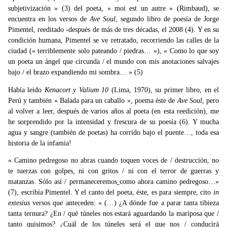
subjetivización » (3) del poeta, « moi est un autre » (Rimbaud), se
encuentra en los versos de
Ave Soul
, segundo libro de poesía de Jorge
Pimentel, reeditado -después de más de tres décadas, el 2008 (4). Y en su
condición humana, Pimentel se ve retratado, recorriendo las calles de la
ciudad (« terriblemente solo pateando / piedras… »), « Como lo que soy
un poeta un ángel que circunda / el mundo con mis anotaciones salvajes
bajo / el brazo expandiendo mi sombra… » (5)
Había leido
Kenacort y Valium 10
(Lima, 1970), su primer libro, en el
Perú y también « Balada para un caballo », poema éste de
Ave Soul
, pero
al volver a leer, después de varios años al poeta (en esta reedición), me
he sorprendido por la intensidad y frescura de su poesía (6). Y mucha
agua y sangre (también de poetas) ha corrido bajo el puente…, toda esa
historia de la infamia!
« Camino pedregoso no abras cuando toquen voces de / destrucción, no
te tuerzas con golpes, ni con gritos / ni con el terror de guerras y
matanzas. Sólo así / permaneceremos
como ahora camino pedregoso…»
(7), escribía Pimentel. Y el canto del poeta, éste, es para siempre, cito
in
extesius
versos que anteceden: « (…) ¿A dónde fue a parar tanta tibieza
tanta ternura? ¿En / qué túneles nos estará aguardando la mariposa que /
tanto quisimos? ¿Cuál de los túneles será el que nos / conducirá