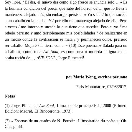
Soy libre. / El día, el nuevo día como algo fresco se anuncia solo… » Es
la humana condición del poeta, que sabe del horror de…, que lo lleva a
mantenerse alejado más, sin embargo, persiste: « Yo sabía / lo que sucede
a un caballo en la ciudad. Y / por ello me mantengo alejado de ella. Pero
a veces / me interno y sucede lo que tiene que suceder. Pero si yo / me
rebelo persisto y amo terriblemente mis posibilidades / de realizarme en
un medio donde la civilización se mata / y permanecen odios, prefiero
ser caballo. Mojaré / la tierra con… » (10) Este poema, « Balada para un
caballo », como toda
Ave Soul
, es como una « moneda antigua » que
acaba recién de…,
AVE SOUL,
Jorge Pimentel!
por
Mario Wong, escritor peruano
París-Montmartre, 07/08/2017.
Notas
(1) Jorge Pimentel,
Ave Soul
, Lima, doble príncipe Ed., 2008 (Primera
Edición: Madrid, El Rinoceronte, 1973).
(2) « Escenas de un cuadro de N. Poussin. L’inspiration du poète », Ob.
Cit., p. 88.