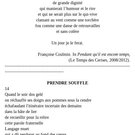
de grande dignité
qui manierait l’humour et le rire
et qui ne serait plus sur le qui-vive
clamant au vent comme une torchère
fou comme une danse de retrouvailles
et sans colère
Un jour je le ferai.
Françoise Coulmin. In
Pendant qu'il est encore temps,
(Le Temps des Cerises, 2008/2012).
-----------------------------------------------------------------------------------
---------------------------------------
PRENDRE SOUFFLE
14
Quand le soir dos gelé
on réchauffe ses doigts aux pommes sous la cendre
échafaudant l'itinéraire incertain des demains
dans la hâte de lier
de recueillir pour la relire
cette parole fraternelle
Langage muet
qui a dû perdurer au fond des cœurs