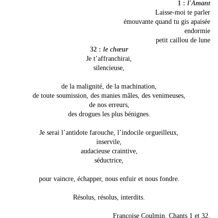
1 :
l'Amant
Laisse-moi te parler
émouvante quand tu gis apaisée
endormie
petit caillou de lune
32 :
le chœur
Je t’affranchirai,
silencieuse,
de la malignité, de la machination,
de toute soumission, des manies mâles, des venimeuses,
de nos erreurs,
des drogues les plus bénignes.
Je serai l’antidote farouche, l’indocile orgueilleux,
inservile,
audacieuse craintive,
séductrice,
pour vaincre, échapper, nous enfuir et nous fondre.
Résolus, résolus, in
terdits.
Françoise Coulmin. Chants 1 et 32.