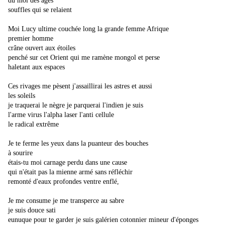
du moi des âges
souffles qui se relaient
Moi Lucy ultime couchée long la grande femme Afrique
premier homme
crâne ouvert aux étoiles
penché sur cet Orient qui me ramène mongol et perse
haletant aux espaces
Ces rivages me pèsent j'assaillirai les astres et aussi
les soleils
je traquerai le nègre je parquerai l'indien je suis
l'arme virus l'alpha laser l'anti cellule
le radical extrême
Je te ferme les yeux dans la puanteur des bouches
à sourire
étais-tu moi carnage perdu dans une cause
qui n'était pas la mienne armé sans réfléchir
remonté d'eaux profondes ventre enflé,
Je me consume je me transperce au sabre
je suis douce sati
eunuque pour te garder je suis galérien cotonnier mineur d'éponges