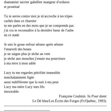
diamantier sucrier gabellier mangeur d'ordures
et prostitué
Tu te serres contre moi je m'accroche à tes tripes
cachés dans ce charnier
tu me parles en des mots que je ne comprends pas
j'ai cru te reconnaître à la dernière lueur de l'aube
en ce stade
Je suis le gosse enfoui séisme après séisme
l'enseveli des boues
je ne saigne plus je sèche au vent
je sèche aux mouches j'essuie ma pourriture
à ma terre à mon sable
Lucy tu me regardes pétrifiée insensible
nonchalamment figée
aussi indifférente que la nuit à ma peur
Lucy ma mère Lucy mes fils
inexorable.
Françoise Coulmin. In
Pour durer.
Le Dé bleu/Les Écrits des Forges (Fr/Québec, 1993).
----------------------------------------------------------------------
-------------
-----------------------------------
--