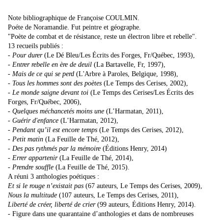
Note bibliographique de Françoise COULMIN.
Poéte de Noramandie. Fut peintre et géographe.
"Poète de combat et de résistance, reste un électron libre et rebelle".
13 recueils publiés :
- Pour durer
(Le Dé Bleu/Les Écrits des Forges, Fr/Québec, 1993),
- Entrer rebelle en ère de deuil
(La Bartavelle, Fr, 1997),
-
Mais de ce qui se perd
(L'Arbre à Paroles, Belgique, 1998),
- Tous les hommes sont des poètes
(Le Temps des Cerises, 2002),
- Le monde saigne devant toi
(Le Temps des Cerises/Les Écrits des
Forges, Fr/Québec, 2006),
- Quelques méchancetés moins une
(L’Harmatan, 2011),
- Guérir d'enfance
(L’Harmatan, 2012),
- Pendant qu’il est encore temps
(Le Temps des Cerises, 2012),
-
Petit matin
(La Feuille de Thé, 2012),
-
Des pas rythmés par la mémoire
(Éditions Henry, 2014)
-
Errer appartenir
(La Feuille de Thé, 2014),
-
Prendre souffle
(La Feuille de Thé, 2015).
A réuni 3 anthologies poétiques :
Et si le rouge n’existait pas
(67 auteurs, Le Temps des Cerises, 2009),
Nous la multitude
(107 auteurs, Le Temps des Cerises, 2011),
Liberté de créer, liberté de crier
(99 auteurs, Éditions Henry, 2014).
- Figure dans une quarantaine d’anthologies et dans de nombreuses