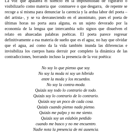
La voz que apalabra el silencio en la imposibilidad de figurarlo o
visibilizarlo como materia que conmueve o que desgarra, de repente se
recoge a sí misma para denunciar la carencia y la ardua labor del poeta –
del artista–, y se va desvaneciendo en el anonimato, pues el poeta de
últimas horas no porta aura alguna, es un sujeto devorado por la
economía de la lengua que intercambia solo signos que disuelven el
relato en ahuecadas palabras poéticas. El poeta parece regresar
definitivamente a esa materia de sueño que es el agua; no hay que olvidar
que el agua, así como da la vida también inunda las diferencias e
invisibiliza los cuerpos hasta derruir por completo la dinámica de las
contradicciones, borrando incluso la presencia de la voz poética:
No soy lo que pienso que soy.
No soy la moda ni soy un híbrido
entre la moda y los recuerdos.
No soy la contra-moda.
Quizás soy todo lo contrario de todo.
Quizás soy lo contrario de lo contrario.
Quizás soy un poco de cada cosa.
Quizás cuando pienso nada pienso.
Quizás me palpo y no me siento.
Quizás soy un eslabón perdido
cuando me busco y no me encuentro.
Nadie nota la presencia de mi ausencia.