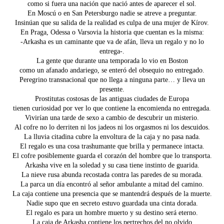
como si fuera una nación que nació antes de aparecer el sol.
En Moscú o en San Petersburgo nadie se atreve a preguntar.
Insinúan que su salida de la realidad es culpa de una mujer de Kírov.
En Praga, Odessa o Varsovia la historia que cuentan es la misma:
-Arkasha es un caminante que va de afán, lleva un regalo y no lo
entrega-.
La gente que durante una temporada lo vio en Boston
como un afanado andariego, se enteró del obsequio no entregado.
Peregrino transnacional que no llega a ninguna parte… y lleva un
presente.
Prostitutas costosas de las antiguas ciudades de Europa
tienen curiosidad por ver lo que contiene la encomienda no entregada.
Vivirían una tarde de sexo a cambio de descubrir un misterio.
Al cofre no lo derriten ni los jadeos ni los orgasmos ni los descuidos.
La lluvia citadina cubre la envoltura de la caja y no pasa nada.
El regalo es una cosa trashumante que brilla y permanece intacta.
El cofre posiblemente guarda el corazón del hombre que lo transporta.
Arkasha vive en la soledad y su casa tiene instinto de guarida.
La nieve rusa abunda recostada contra las paredes de su morada.
La parca un día encontró al señor ambulante a mitad del camino.
La caja contiene una presencia que se mantendrá después de la muerte.
Nadie supo que en secreto estuvo guardada una cinta dorada.
El regalo es para un hombre muerto y su destino será eterno.
La caja de Arkasha contiene los pertrechos del no olvido