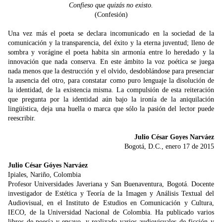
Confieso que quizás no existo.
(Confesión)
Una vez más el poeta se declara incomunicado en la sociedad de la
comunicación y la transparencia, del éxito y la eterna juventud; lleno de
sombra y vorágine el poeta habita sin armonía entre lo heredado y la
innovación que nada conserva. En este ámbito la voz poética se juega
nada menos que la destrucción y el olvido, desdoblándose para presenciar
la ausencia del otro, para constatar como puro lenguaje la disolución de
la identidad, de la existencia misma. La compulsión de esta reiteración
que pregunta por la identidad aún bajo la ironía de la aniquilación
lingüística, deja una huella o marca que sólo la pasión del lector puede
reescribir.
Julio César Goyes Narváez
Bogotá, D.C., enero 17 de 2015
Julio César Góyes Narváez
Ipiales, Nariño, Colombia
Profesor Universidades Javeriana y San Buenaventura, Bogotá. Docente
investigador de Estética y Teoría de la Imagen y Análisis Textual del
Audiovisual, en el Instituto de Estudios en Comunicación y Cultura,
IECO, de la Universidad Nacional de Colombia. Ha publicado varios
libros de poesía y ensayo, y realizado varios audiovisuales de ficción y