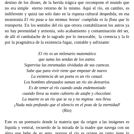
destino de los dioses, de la herida trágica que recompone el mundo que
no era simple eterno retorno de lo mismo. Aquí el río, en cambio, es
indiferente y quizá tan solo dato en la riqueza cultural despedida; en esa
monotonía
El río pasa a las mismas horas/ -cumplida es la flota que lo
transporta
. En los sentidos del río que otrora contabilizaron los astros ya
no hay perennidad y armonía, solo acabamiento y contaminación del ser,
de allí el cambalache de lo sagrado por lo inexorable, la creencia y la fe
por la pragmática de la existencia fugaz, contable y asfixiante:
El río es un milenario matemático
que suma las sendas de los astros.
Supervisa las enramadas olvidadas de sus cuencas.
Sabe que para vivir tiene que empezar de nuevo.
La existencia de un poeta es un río casual.
Los hombres abrazados suman un río sin desvaríos.
Es de temer al río cuando anda endemoniado
cuando lleva su rostro cubierto de azufre y chocolate.
La muerte es un río que se va y no regresa: nos lleva.
¡Nada más profundo que el silencio en el pozo de la eternidad!
(Río)
Este es un poemario donde la materia que da origen a las imágenes es
líquida y ventral, recuerdo de la mirada de la madre que navega con un
alma que bebe de su seno, porque el río es origen en tanto
tiene la