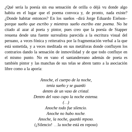
¿Qué sería la poesía sin esa sensación de orilla o déjà vu donde algo
habita en el lugar que el poema convoca y, de pronto, nada existe?
¿Donde habitar entonces? En los sueños –dirá Jorge Eduardo Eielson–
porque
sueño que escribo y mientras sueño escribo este poema
. No he
citado al azar al poeta y pintor, pues creo que la poesía de Stapper
resuena desde una fuente surrealista parecida a la escritura visual del
peruano, a veces fónica y reiterativa por la fragmentación verbal a la que
está sometida, y a veces meditada en sus metáforas donde confluyen los
contrarios dando la sensación de inmovilidad y de que todo confluye en
el mismo punto. No en vano el santandereano además de poeta es
también pintor y las manchas de sus telas se abren tanto a la asociación
libre como a la aporía:
Anoche, el cuerpo de la noche,
tenía sueño y se guardó
dentro de un vaso de cristal.
Dentro del vaso cupo la noche extensa.
(…)
Anoche todo fue silencio.
Anoche no hubo noche.
Anoche, la noche, guardó reposo.
(¡Silencio! …la noche está en reposo)