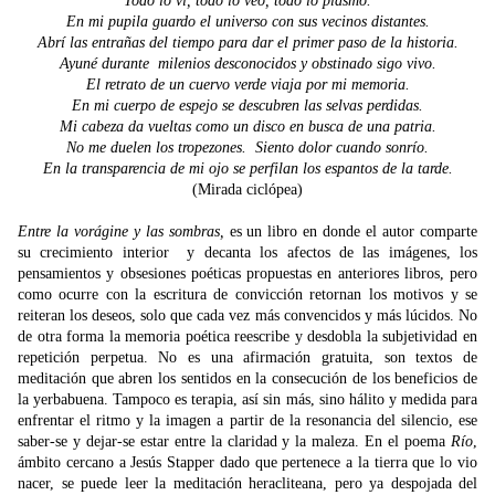
Todo lo vi, todo lo veo, todo lo plasmo.
En mi pupila guardo el universo con sus vecinos distantes.
Abrí las entrañas del tiempo para dar el primer paso de la historia.
Ayuné durante milenios desconocidos y obstinado sigo vivo.
El retrato de un cuervo verde viaja por mi memoria.
En mi cuerpo de espejo se descubren las selvas perdidas.
Mi cabeza da vueltas como un disco en busca de una patria.
No me duelen los tropezones. Siento dolor cuando sonrío.
En la transparencia de mi ojo se perfilan los espantos de la tarde.
(Mirada ciclópea)
Entre la vorágine y las sombras,
es un libro en donde el autor comparte
su crecimiento interior y decanta los afectos de las imágenes, los
pensamientos y obsesiones poéticas propuestas en anteriores libros, pero
como ocurre con la escritura de convicción retornan los motivos y se
reiteran los deseos, solo que cada vez más convencidos y más lúcidos. No
de otra forma la memoria poética reescribe y desdobla la subjetividad en
repetición perpetua. No es una afirmación gratuita, son textos de
meditación que abren los sentidos en la consecución de los beneficios de
la yerbabuena. Tampoco es terapia, así sin más, sino hálito y medida para
enfrentar el ritmo y la imagen a partir de la resonancia del silencio, ese
saber-se y dejar-se estar entre la claridad y la maleza. En el poema
Río
,
ámbito cercano a Jesús Stapper dado que pertenece a la tierra que lo vio
nacer, se puede leer la meditación heracliteana, pero ya despojada del