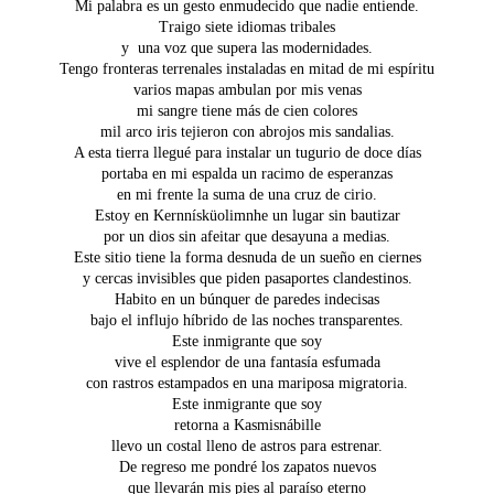
Mi palabra es un gesto enmudecido que nadie entiende.
Traigo siete idiomas tribales
y una voz que supera las modernidades.
Tengo fronteras terrenales instaladas en mitad de mi espíritu
varios mapas ambulan por mis venas
mi sangre tiene más de cien colores
mil arco iris tejieron con abrojos mis sandalias.
A esta tierra llegué para instalar un tugurio de doce días
portaba en mi espalda un racimo de esperanzas
en mi frente la suma de una cruz de cirio.
Estoy en Kernnísküolimnhe un lugar sin bautizar
por un dios sin afeitar que desayuna a medias.
Este sitio tiene la forma desnuda de un sueño en ciernes
y cercas invisibles que piden pasaportes clandestinos.
Habito en un búnquer de paredes indecisas
bajo el influjo híbrido de las noches transparentes.
Este inmigrante que soy
vive el esplendor de una fantasía esfumada
con rastros estampados en una mariposa migratoria.
Este inmigrante que soy
retorna a Kasmisnábille
llevo un costal lleno de astros para estrenar.
De regreso me pondré los zapatos nuevos
que llevarán mis pies al paraíso eterno