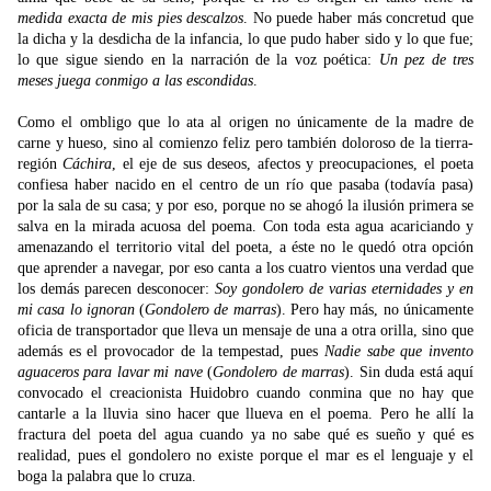
medida exacta de mis pies descalzos
. No puede haber más concretud que
la dicha y la desdicha de la infancia, lo que pudo haber sido y lo que fue;
lo que sigue siendo en la narración de la voz poética:
Un pez de tres
meses juega conmigo a las escondidas
.
Como el ombligo que lo ata al origen no únicamente de la madre de
carne y hueso, sino al comienzo feliz pero también doloroso de la tierra-
región
Cáchira
, el eje de sus deseos, afectos y preocupaciones, el poeta
confiesa haber nacido en el centro de un río que pasaba (todavía pasa)
por la sala de su casa; y por eso, porque no se ahogó la ilusión primera se
salva en la mirada acuosa del poema. Con toda esta agua acariciando y
amenazando el territorio vital del poeta, a éste no le quedó otra opción
que aprender a navegar, por eso canta a los cuatro vientos una verdad que
los demás parecen desconocer:
Soy gondolero de varias eternidades y en
mi casa lo ignoran
(
Gondolero de marras
). Pero hay más, no únicamente
oficia de transportador que lleva un mensaje de una a otra orilla, sino que
además es el provocador de la tempestad, pues
Nadie sabe que invento
aguaceros para lavar mi nave
(
Gondolero de marras
). Sin duda está aquí
convocado el creacionista Huidobro cuando conmina que no hay que
cantarle a la lluvia sino hacer que llueva en el poema. Pero he allí la
fractura del poeta del agua cuando ya no sabe qué es sueño y qué es
realidad, pues el gondolero no existe porque el mar es el lenguaje y el
boga la palabra que lo cruza.