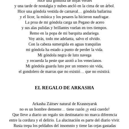
Hice una góndola de hojas verdes
y una tarde de nostalgia y nubes ancló en la cima de un árbol.
Hice una góndola vestida de carnaval… góndola bailarina
y el licor, la música y los pesares la hicieron naufragar.
La proa de mi góndola carga un Pegaso de acero
y sus alas pulidas y brillantes vuelan en tres tiempos.
Remo en la popa de mi barquita andariega.
Voy atrás, todo me adelanta, salvo el olvido.
Con la cabeza sumergida en aguas tranquilas
mi góndola ha estado a punto de perder la vida.
Mi góndola negra de luto navega
y recuerda la peste que azotó a los venecianos.
Mi góndola guarda luto por un remero sin vida,
el gondolero de marras que no existió… que no existirá.
EL REGALO DE ARKASHA
Arkasha Záitsev natural de Krasnoyarsk
no es un hombre demente… tiene razón ¡y está cuerdo!
Que lleve a diario un regalo sin destinatario no marca diferencia
entre la cordura y el delirio. La alucinación es parte del diario vivir.
Rusia trepa los peldaños del insomnio y tiene las cejas gastadas