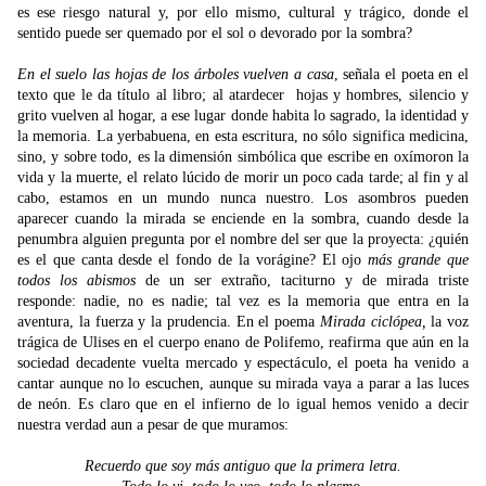
es ese riesgo natural y, por ello mismo, cultural y trágico, donde el
sentido puede ser quemado por el sol o devorado por la sombra?
En el suelo las hojas de los árboles vuelven a casa
, señala el poeta en el
texto que le da título al libro; al atardecer hojas y hombres, silencio y
grito vuelven al hogar, a ese lugar donde habita lo sagrado, la identidad y
la memoria. La yerbabuena, en esta escritura, no sólo significa medicina,
sino, y sobre todo, es la dimensión simbólica que escribe en oxímoron la
vida y la muerte, el relato lúcido de morir un poco cada tarde; al fin y al
cabo, estamos en un mundo nunca nuestro. Los asombros pueden
aparecer cuando la mirada se enciende en la sombra, cuando desde la
penumbra alguien pregunta por el nombre del ser que la proyecta: ¿quién
es el que canta desde el fondo de la vorágine? El ojo
más grande que
todos los abismos
de un ser extraño, taciturno y de mirada triste
responde: nadie, no es nadie; tal vez es la memoria que entra en la
aventura, la fuerza y la prudencia. En el poema
Mirada ciclópea,
la voz
trágica de Ulises en el cuerpo enano de Polifemo, reafirma que aún en la
sociedad decadente vuelta mercado y espectáculo, el poeta ha venido a
cantar aunque no lo escuchen, aunque su mirada vaya a parar a las luces
de neón. Es claro que en el infierno de lo igual hemos venido a decir
nuestra verdad aun a pesar de que muramos:
Recuerdo que soy más antiguo que la primera letra.