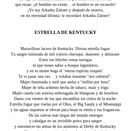
que rezan: ¡el hombre no existe… el hombre es un recuerdo!
¡Yo soy Arkasha Záitsev y después de muerto,
en mi eternidad difunta: te recordaré Arkasha Záitsev!
ESTRELLA DE KENTUCKY
Maravilloso lucero de Kentucky. Divina estrella fugaz.
Tu sangre tinturada de mil colores cheroqui, shawnee, y delaware.
Entre tus febriles venas navegas
tú que tienes sabor a bosque legendario,
y en tu mente boga el ‘eterno espíritu iroqués’.
Te vi pasar una vez… y volabas insomne “ave celestial”.
Mujer iluminada y sutil que andas a “millón por hora”.
Mujer de leña ardiente hecha de tabaco, maíz y trigo.
Mujer canela con sonrisa embriagada de bluegrass y de bourbon.
Dama con vientre de luz que encandilas los cielos de la noche.
Estrella fugaz que vuelas por el Ohio, el Big Sandy y el Mississippi
y las aguas inquietas se elevan para besar tu estela y tus fragancias.
De las cuevas más largas del mundo emerges
y cabalgas en un invisible potro pura sangre
y estremeces las almas de los asistentes al Derby de Kentucky.