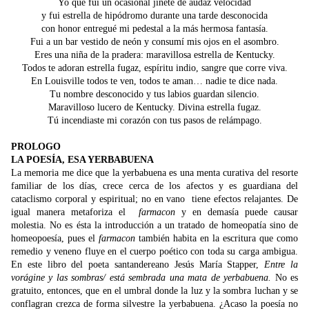
Yo que fui un ocasional jinete de audaz velocidad
y fui estrella de hipódromo durante una tarde desconocida
con honor entregué mi pedestal a la más hermosa fantasía.
Fui a un bar vestido de neón y consumí mis ojos en el asombro.
Eres una niña de la pradera: maravillosa estrella de Kentucky.
Todos te adoran estrella fugaz, espíritu indio, sangre que corre viva.
En Louisville todos te ven, todos te aman… nadie te dice nada.
Tu nombre desconocido y tus labios guardan silencio.
Maravilloso lucero de Kentucky. Divina estrella fugaz.
Tú incendiaste mi corazón con tus pasos de relámpago.
PROLOGO
LA POESÍA, ESA YERBABUENA
La memoria me dice que la yerbabuena es una menta curativa del resorte
familiar de los días, crece cerca de los afectos y es guardiana del
cataclismo corporal y espiritual; no en vano tiene efectos relajantes. De
igual manera metaforiza el
farmacon
y en demasía puede causar
molestia. No es ésta la introducción a un tratado de homeopatía sino de
homeopoesía, pues el
farmacon
también habita en la escritura que como
remedio y veneno fluye en el cuerpo poético con toda su carga ambigua.
En este libro del poeta santandereano Jesús María Stapper,
Entre la
vorágine y las sombras/ está sembrada una mata de yerbabuena.
No es
gratuito, entonces, que en el umbral donde la luz y la sombra luchan y se
conflagran crezca de forma silvestre la yerbabuena. ¿Acaso la poesía no