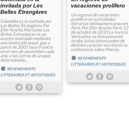
invitada por Les
vacaciones prolífero
Belles Étrangères
Un regreso de vacaciones
prolífero en actividades
Colombia es la invitada por
literarias latinoamericanas en
Les Belles Étrangères Por
París Por Efer Arocha París 12
Efer Arocha Marianne Las
de octubre de 2010 La revista
Bellas Extranjeras es un
Vericuetos se hizo presente
evento realizado mediante
en dos actos interesantes de
una invitación anual, que a
distinto carácter escritural: la
partir de 2001 hace Francia
conferencia sobre Poesía...
en el mes de noviembre cada
año, a las Letras de un país
#EVENEMENTS
determinado....
LITTERAIRES ET ARTISTIQUES
#EVENEMENTS
LITTERAIRES ET ARTISTIQUES