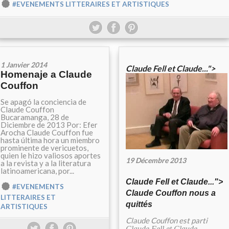
#EVENEMENTS LITTERAIRES ET ARTISTIQUES
1 Janvier 2014
Claude Fell et Claude...">
Homenaje a Claude
Couffon
Se apagó la conciencia de
Claude Couffon
Bucaramanga, 28 de
Diciembre de 2013 Por: Efer
Arocha Claude Couffon fue
hasta última hora un miembro
prominente de vericuetos,
quien le hizo valiosos aportes
19 Décembre 2013
a la revista y a la literatura
latinoamericana, por...
Claude Fell et Claude...">
#EVENEMENTS
Claude Couffon nous a
LITTERAIRES ET
quittés
ARTISTIQUES
Claude Couffon est parti
Claude Fell et Claude...