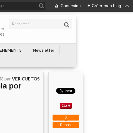
Connexion
+
Créer mon blog
 en
nes
ENEMENTS
Newsletter
ié par
VERICUETOS
la por
0
Repost