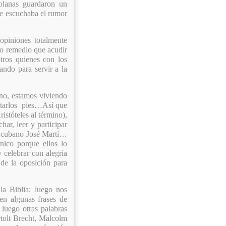
olanas guardaron un
 se escuchaba el rumor
piniones totalmente
ro remedio que acudir
tros quienes con los
ando para servir a la
no, estamos viviendo
starlos pies…Así que
istóteles al término),
har, leer y participar
el cubano José Martí…
nico porque ellos lo
 celebrar con alegría
 de la oposición para
a Biblia; luego nos
n algunas frases de
luego otras palabras
rtolt Brecht, Malcolm