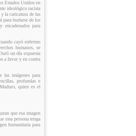
los Estados Unidos en
te ideológico racista
y la caricatura de las
l para burlarse de los
s y encadenados para
. Cuando cayó enfermo
derechos humanos, se
. Duró un día expuesta
os a favor y en contra
de las imágenes para
ncillas, profundas e
 Maduro, quien es el
guran que esa imagen
que esta persona tenga
agen humanitaria para