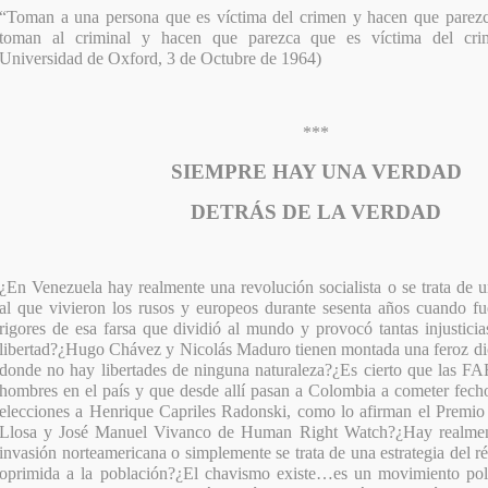
“Toman a una persona que es víctima del crimen y hacen que parezc
toman al criminal y hacen que parezca que es víctima del cri
Universidad de Oxford, 3 de Octubre de 1964)
***
SIEMPRE HAY UNA VERDAD
DETRÁS DE LA VERDAD
¿En Venezuela hay realmente una revolución socialista o se trata de 
al que vivieron los rusos y europeos durante sesenta años cuando fu
rigores de esa farsa que dividió al mundo y provocó tantas injustici
libertad?¿Hugo Chávez y Nicolás Maduro tienen montada una feroz di
donde no hay libertades de ninguna naturaleza?¿Es cierto que las FA
hombres en el país y que desde allí pasan a Colombia a cometer fech
elecciones a Henrique Capriles Radonski, como lo afirman el Premi
Llosa y José Manuel Vivanco de Human Right Watch?¿Hay realment
invasión norteamericana o simplemente se trata de una estrategia del 
oprimida a la población?¿El chavismo existe…es un movimiento polí