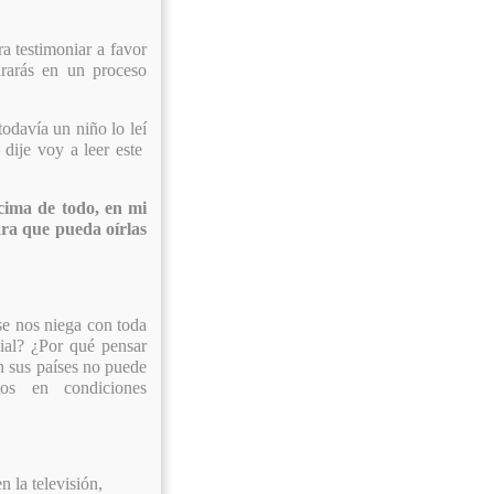
ra testimoniar a favor
ararás en un proceso
odavía un niño lo leí
dije voy a leer este
ncima de todo, en mi
ara que pueda oírlas
 se nos niega con toda
cial? ¿Por qué pensar
en sus países no puede
tos en condiciones
 la televisión,