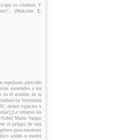
a que es criminal. Y
men
”.. (Malcolm X,
un espejismo parecido
eron sometidos a los
as en el nombre de la
ctadura en Venezuela
RC tienen espacios y
orías?¿Le robaron las
o Nobel Mario Vargas
e el peligro de una
régimen para mantener
tico solido o morirá