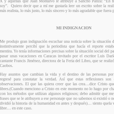
X y aquellas que Juan Montalvo le atribuye a Sancho Panza: “En h
soy”. Quiero decir que a mí me gustaría leer un escrito sobre la rea
más realista, lo más justo, lo más sincero y lo más agradable que fuera p
MI INDIGNACION
Me produjo gran indignación escuchar una noticia sobre la situación
instintivamente percibí que la periodista que hacía el reporte esta
mentira. Yo tenía informaciones precisas sobre la situación social del 
pasar unas vacaciones en Caracas invitado por el escritor Luis Darí
cantante Francis Jiménez, directora de la Feria del Libro, que se reali
Caobos.
Hay asuntos que cambian la vida y el destino de las personas por
regresé para constatar la verdad. Así que estas reflexiones son 
observaciones. El que las quiera creer que las crea…dice Cristo qu
libres.(Cuando menciono a Cristo en este momento no lo hago por chan
con los métodos que utilizan algunos religiosos; debo admitir que m
frases que se le atribuyen a ese personaje que no sabemos si existió o 
dividió la historia de la humanidad en antes y después)… siento quela 
libre… en este caso.