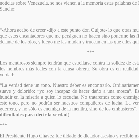
noticias sobre Venezuela, se nos vienen a la memoria estas palabras de
Sancho:
“-Ahora acabo de creer -dijo a este punto don Quijote- lo que otras mu
que estos encantadores que me persiguen no hacen sino ponerme las f
delante de los ojos, y luego me las mudan y truecan en las que ellos qui
***
Los mentirosos siempre tendrán que estrellarse contra la solidez de es
los hombres más leales con la causa obrera. Su obra es en realid
verdad:
“
La verdad tiene un tono. Nuestro deber es encontrarlo. Ordinariame
suave y dolorido: “yo soy incapaz de hacer daño a una mosca”. Est
hundir en la miseria a quien lo escucha. No trataremos como enemig
este tono, pero no podrán ser nuestros compañeros de lucha. La ver
guerrera, y no sólo es enemiga de la mentira, sino de los embusteros”. 
dificultades para decir la verdad
)
***
El Presidente Hugo Chávez fue tildado de dictador asesino y recibió m