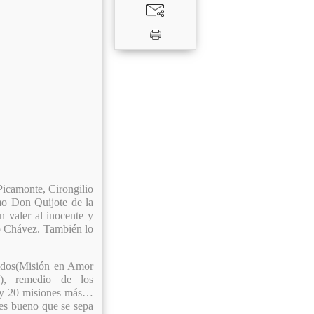
Picamonte, Cirongilio
mo Don Quijote de la
 valer al inocente y
go Chávez. También lo
lidos(Misión en Amor
a), remedio de los
…y 20 misiones más…
 es bueno que se sepa