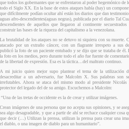
que todos los gobernantes que se enfrentaron al poder hegemónico de 
todo el Siglo XX. En la base de estos ataques había (hay) un componen
que difícilmente podían ocultar ahí están los diarios que dan testimonio 
aguas afro-descendientes(aguas negras), publicada por el diario Tal Cua
descendientes de aquellos que llegaron al continente secuestrado
construir las bases de la riqueza del capitalismo a la venezolana.
La brutalidad de los ataques no se detuvo ni siquiera con su muerte
atacado por un extraño cáncer, con un flagrante irrespeto a sus 
publicó la foto de un paciente entubado y se dijo que se trataba de él
la foto en los medios, pero durante todo el año fue fuente de comentari
de la libertad de expresión. Esa es la táctica…del maltrato continuo.
A mi juicio quien mejor supo plantear el tema de la utilización 
desacreditar a un adversario, fue Malcolm X. Sus palabras son se
irrefutables. Ahora se ataca del mismo modo al presidente Nicolás
protector del legado del de su amigo. Escuchemos a Malcolm:
“Una de las tretas de occidente es la de crear y utilizar imágenes.
Crean imágenes de una persona que no acepta sus opiniones, y se ase
sea algo desagradable, y que a partir de ahí se rechace cualquier cosa 
que decir (…) Utilizan la prensa, utilizan la prensa para crear una im
el diablo, o una imagen de diablo para un humanitario”.