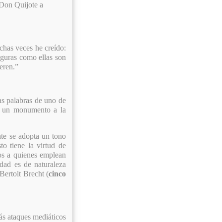
 Don Quijote a
chas veces he creído:
iguras como ellas son
eren.”
tas palabras de uno de
ad un monumento a la
nte se adopta un tono
o tiene la virtud de
os a quienes emplean
dad es de naturaleza
Bertolt Brecht (
cinco
ás ataques mediáticos