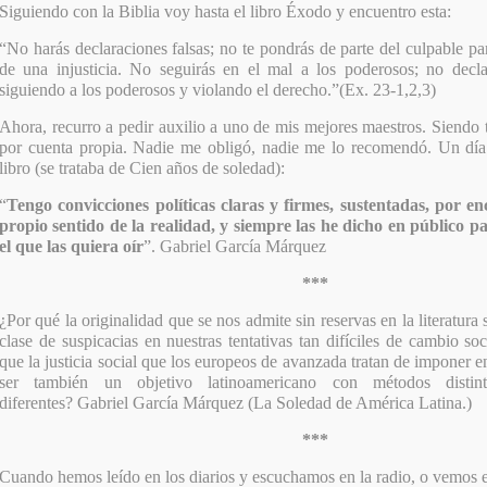
Siguiendo con la Biblia voy hasta el libro Éxodo y encuentro esta:
“No harás declaraciones falsas; no te pondrás de parte del culpable pa
de una injusticia. No seguirás en el mal a los poderosos; no decl
siguiendo a los poderosos y violando el derecho.”
(Ex. 23-1,2,3)
Ahora, recurro a pedir auxilio a uno de mis mejores maestros. Siendo t
por cuenta propia. Nadie me obligó, nadie me lo recomendó. Un día 
libro (se trataba de Cien años de soledad):
“
Tengo convicciones políticas claras y firmes, sustentadas, por e
propio sentido de la realidad, y siempre las he dicho en público p
el que las quiera oír
”. Gabriel García Márquez
***
¿Por qué la originalidad que se nos admite sin reservas en la literatura
clase de suspicacias en nuestras tentativas tan difíciles de cambio so
que la justicia social que los europeos de avanzada tratan de imponer 
ser también un objetivo latinoamericano con métodos distin
diferentes?
Gabriel García Márquez (La Soledad de América Latina.)
***
Cuando hemos leído en los diarios y escuchamos en la radio, o vemos en