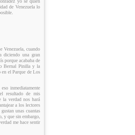
onradez yo sé quién
lidad de Venezuela lo
osible.
 de Venezuela, cuando
ba diciendo una gran
país porque acababa de
o Bernal Pinilla y la
zó en el Parque de Los
 eso inmediatamente
el resultado de mis
e la verdad nos hará
tajear a los lectores
e gustan unas cuantas
no, y que sin embargo,
verdad me hace sentir