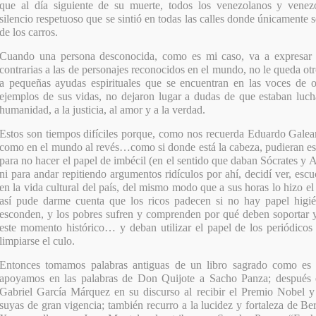
que al día siguiente de su muerte, todos los venezolanos y venez
silencio respetuoso que se sintió en todas las calles donde únicamente
de los carros.
Cuando una persona desconocida, como es mi caso, va a expresar o
contrarias a las de personajes reconocidos en el mundo, no le queda ot
a pequeñas ayudas espirituales que se encuentran en las voces de o
ejemplos de sus vidas, no dejaron lugar a dudas de que estaban luch
humanidad, a la justicia, al amor y a la verdad.
Estos son tiempos difíciles porque, como nos recuerda Eduardo Galea
como en el mundo al revés…como si donde está la cabeza, pudieran e
para no hacer el papel de imbécil (en el sentido que daban Sócrates y Ar
ni para andar repitiendo argumentos ridículos por ahí, decidí ver, escuc
en la vida cultural del país, del mismo modo que a sus horas lo hizo 
así pude darme cuenta que los ricos padecen si no hay papel higié
esconden, y los pobres sufren y comprenden por qué deben soportar y
este momento histórico… y deban utilizar el papel de los periódicos
limpiarse el culo.
Entonces tomamos palabras antiguas de un libro sagrado como es l
apoyamos en las palabras de Don Quijote a Sacho Panza; después e
Gabriel García Márquez en su discurso al recibir el Premio Nobel y 
suyas de gran vigencia; también recurro a la lucidez y fortaleza de Be