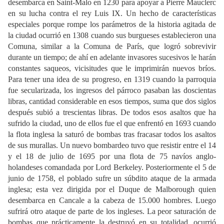
desembarca en Saint-Malo en 1230 para apoyar a Pierre Mauclerc
en su lucha contra el rey Luis IX. Un hecho de características
especiales porque rompe los parámetros de la historia agitada de
la ciudad ocurrió en 1308 cuando sus burgueses establecieron una
Comuna, similar a la Comuna de París, que logró sobrevivir
durante un tiempo; de ahí en adelante invasores sucesivos le harán
constantes saqueos, vicisitudes que le imprimirán nuevos bríos.
Para tener una idea de su progreso, en 1319 cuando la parroquia
fue secularizada, los ingresos del párroco pasaban las doscientas
libras, cantidad considerable en esos tiempos, suma que dos siglos
después subió a trescientas libras. De todos esos asaltos que ha
sufrido la ciudad, uno de ellos fue el que enfrentó en 1693 cuando
la flota inglesa la saturó de bombas tras fracasar todos los asaltos
de sus murallas. Un nuevo bombardeo tuvo que resistir entre el 14
y el 18 de julio de 1695 por una flota de 75 navíos anglo-
holandeses comandada por Lord Berkeley. Posteriormente el 5 de
junio de 1758, el poblado sufre un súbdito ataque de la armada
inglesa; esta vez dirigida por el Duque de Malborough quien
desembarca en Cancale a la cabeza de 15.000 hombres. Luego
sufrirá otro ataque de parte de los ingleses. La peor saturación de
bombas que prácticamente la destruyó en su totalidad, ocurrió