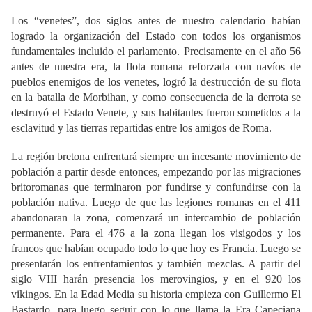
Los “venetes”, dos siglos antes de nuestro calendario habían
logrado la organización del Estado con todos los organismos
fundamentales incluido el parlamento. Precisamente en el año 56
antes de nuestra era, la flota romana reforzada con navíos de
pueblos enemigos de los venetes, logró la destrucción de su flota
en la batalla de Morbihan, y como consecuencia de la derrota se
destruyó el Estado Venete, y sus habitantes fueron sometidos a la
esclavitud y las tierras repartidas entre los amigos de Roma.
La región bretona enfrentará siempre un incesante movimiento de
población a partir desde entonces, empezando por las migraciones
britoromanas que terminaron por fundirse y confundirse con la
población nativa. Luego de que las legiones romanas en el 411
abandonaran la zona, comenzará un intercambio de población
permanente. Para el 476 a la zona llegan los visigodos y los
francos que habían ocupado todo lo que hoy es Francia. Luego se
presentarán los enfrentamientos y también mezclas. A partir del
siglo VIII harán presencia los merovingios, y en el 920 los
vikingos. En la Edad Media su historia empieza con Guillermo El
Bastardo, para luego seguir con lo que llama la Era Capeciana