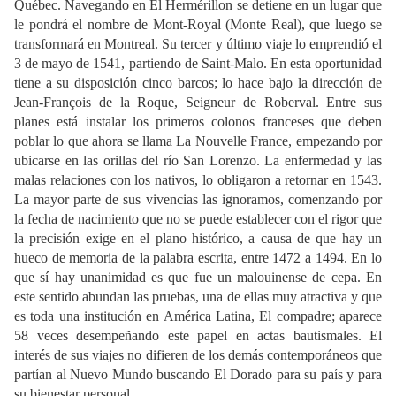
Québec. Navegando en El Hermérillon se detiene en un lugar que
le pondrá el nombre de Mont-Royal (Monte Real), que luego se
transformará en Montreal. Su tercer y último viaje lo emprendió el
3 de mayo de 1541, partiendo de Saint-Malo. En esta oportunidad
tiene a su disposición cinco barcos; lo hace bajo la dirección de
Jean-François de la Roque, Seigneur de Roberval. Entre sus
planes está instalar los primeros colonos franceses que deben
poblar lo que ahora se llama La Nouvelle France, empezando por
ubicarse en las orillas del río San Lorenzo. La enfermedad y las
malas relaciones con los nativos, lo obligaron a retornar en 1543.
La mayor parte de sus vivencias las ignoramos, comenzando por
la fecha de nacimiento que no se puede establecer con el rigor que
la precisión exige en el plano histórico, a causa de que hay un
hueco de memoria de la palabra escrita, entre 1472 a 1494. En lo
que sí hay unanimidad es que fue un malouinense de cepa. En
este sentido abundan las pruebas, una de ellas muy atractiva y que
es toda una institución en América Latina, El compadre; aparece
58 veces desempeñando este papel en actas bautismales. El
interés de sus viajes no difieren de los demás contemporáneos que
partían al Nuevo Mundo buscando El Dorado para su país y para
su bienestar personal.