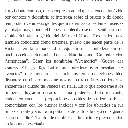
Un visitante curioso, que siempre es aquél que se encuentra ávido
por conocer y descubrir, se interroga sobre el origen o de dónde
han podido venir esas gentes que mira en las calles tan entusiastas
y trabajadoras, donde el bienestar colectivo se deja sentir como el
silbido del viento gélido del Mar del Norte. Los malouinses,
también conocidos como bretones, puesto que hacen parte de la
Bretaña; en la antigüedad integraban una confederación de
pueblos célticos denominada en la historia como “Confederación
Armoricana”. César los nombraba “Aremorici” (Guerra des
Gaules, VII, p. 35). Entre los confederados sobresalían los
“venetes” que tuvieron asentamientos en dos regiones bien
distantes: en el territorio que nos ocupa y en la zona donde se
encuentra la ciudad de Venecia en Italia. En lo que concierne a los
primeros, lograron desarrollar una poderosa flota mercante,
tenidas en cuenta las proporciones posibles de su tiempo. Éstos
comerciaban con los puertos ingleses y con los ubicados en sus
orillas al norte y sur. La importancia de la flota la dejó consignada
el cónsul Julio César donde manifiesta admiración y preocupación
en la obra antes citada.