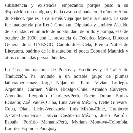
subsistencia y existencia, empezando porque puso a su
disposición una antigua y bella casona situada en el número 5 rue
du Pelicot, que es la calle más vieja que tiene la ciudad. La sede
fue inaugurada por René Couanau, Diputado y también Alcalde
de la ciudad, en un acto de notabilidad, de brillo y pompa, el 6 de
octubre de 1990, con la presencia de Federico Mayor, Director
General de la UNESCO, Camilo José Cela, Premio Nobel de
Literatura, padrino de la institución, el poeta Edouard Maunick y
otras connotadas personalidades.
La Casa Internacional de Poetas y Escritores y el Taller de
Traducción, ha invitado a un notable grupo de plumas
latinoamericanas: Jorge Nájar del Perú, Vivian Lofiego-
Argentina, Carmen Yánez Hidalgo-Chile, Arnaldo Calveyra-
Argentina, Leopoldo Chariarse-Perú, Rocío Durán Barba-
Ecuador, Zoé Valdés-Cuba, Lina Zerón-México, Ivette Guevara-
Cuba, Diana Lichy-Venezuela, Luis Mizón-Chile, Humberto
Ak’abal-Guatemala, Silvia Castilleros-México, Justo Padrón-
España, Porfirio Mamani-Perú, Myriam Montoya-Colombia,
Lourdes Espinola-Paraguay.