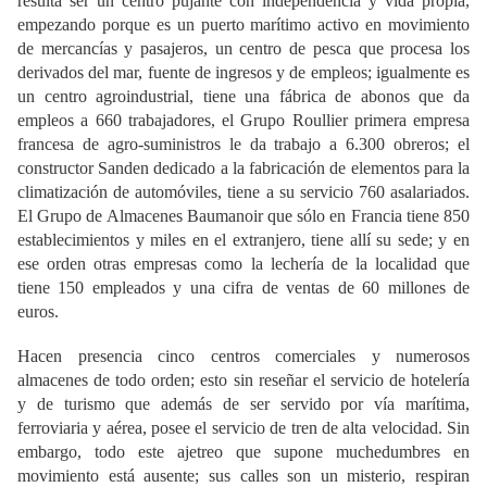
resulta ser un centro pujante con independencia y vida propia,
empezando porque es un puerto marítimo activo en movimiento
de mercancías y pasajeros, un centro de pesca que procesa los
derivados del mar, fuente de ingresos y de empleos; igualmente es
un centro agroindustrial, tiene una fábrica de abonos que da
empleos a 660 trabajadores, el Grupo Roullier primera empresa
francesa de agro-suministros le da trabajo a 6.300 obreros; el
constructor Sanden dedicado a la fabricación de elementos para la
climatización de automóviles, tiene a su servicio 760 asalariados.
El Grupo de Almacenes Baumanoir que sólo en Francia tiene 850
establecimientos y miles en el extranjero, tiene allí su sede; y en
ese orden otras empresas como la lechería de la localidad que
tiene 150 empleados y una cifra de ventas de 60 millones de
euros.
Hacen presencia cinco centros comerciales y numerosos
almacenes de todo orden; esto sin reseñar el servicio de hotelería
y de turismo que además de ser servido por vía marítima,
ferroviaria y aérea, posee el servicio de tren de alta velocidad. Sin
embargo, todo este ajetreo que supone muchedumbres en
movimiento está ausente; sus calles son un misterio, respiran