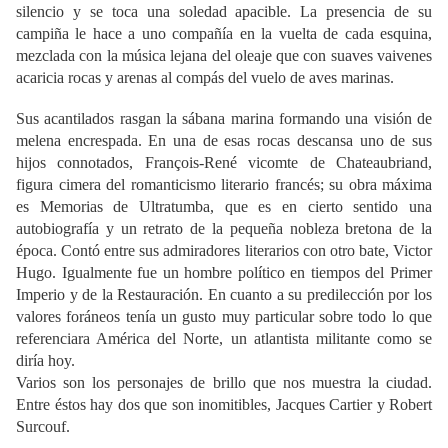
silencio y se toca una soledad apacible. La presencia de su
campiña le hace a uno compañía en la vuelta de cada esquina,
mezclada con la música lejana del oleaje que con suaves vaivenes
acaricia rocas y arenas al compás del vuelo de aves marinas.
Sus acantilados rasgan la sábana marina formando una visión de
melena encrespada. En una de esas rocas descansa uno de sus
hijos connotados, François-René vicomte de Chateaubriand,
figura cimera del romanticismo literario francés; su obra máxima
es Memorias de Ultratumba, que es en cierto sentido una
autobiografía y un retrato de la pequeña nobleza bretona de la
época. Contó entre sus admiradores literarios con otro bate, Victor
Hugo. Igualmente fue un hombre político en tiempos del Primer
Imperio y de la Restauración. En cuanto a su predilección por los
valores foráneos tenía un gusto muy particular sobre todo lo que
referenciara América del Norte, un atlantista militante como se
diría hoy.
Varios son los personajes de brillo que nos muestra la ciudad.
Entre éstos hay dos que son inomitibles, Jacques Cartier y Robert
Surcouf.