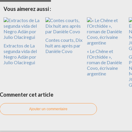
Vous aimerez aussi :
Contes courts, Dix
Extractos de La
huit ans après par
segunda vida del
Danièle Covo
​​​​​​​« Le Chêne et
Negro Adán por
l’Orchidée »,
G
Julio Olaciregui
roman de Danièle
P
Covo, écrivaine
N
argentine
M
J
G
Commenter cet article
Ajouter un commentaire