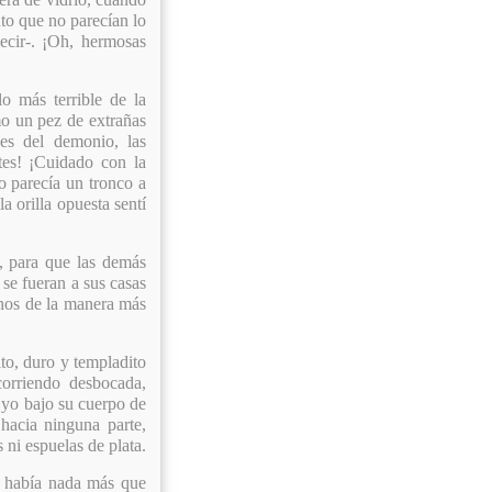
nto que no parecían lo
decir-. ¡Oh, hermosas
 más terrible de la
mo un pez de extrañas
nes del demonio, las
tes! ¡Cuidado con la
o parecía un tronco a
a orilla opuesta sentí
 para que las demás
 se fueran a sus casas
rnos de la manera más
o, duro y templadito
orriendo desbocada,
 yo bajo su cuerpo de
 hacia ninguna parte,
 ni espuelas de plata.
 había nada más que