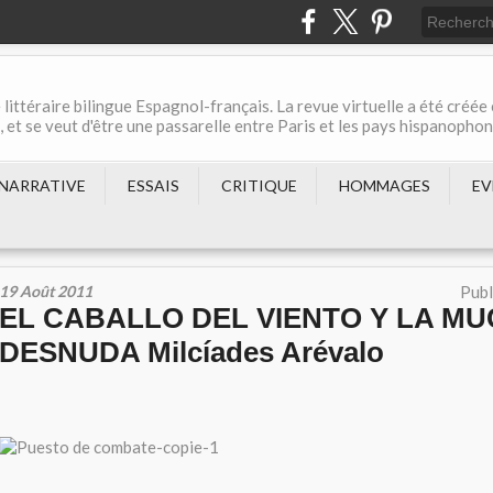
 littéraire bilingue Espagnol-français. La revue virtuelle a été créée
et se veut d'être une passarelle entre Paris et les pays hispanopho
NARRATIVE
ESSAIS
CRITIQUE
HOMMAGES
EV
19 Août 2011
Publ
EL CABALLO DEL VIENTO Y LA M
DESNUDA Milcíades Arévalo