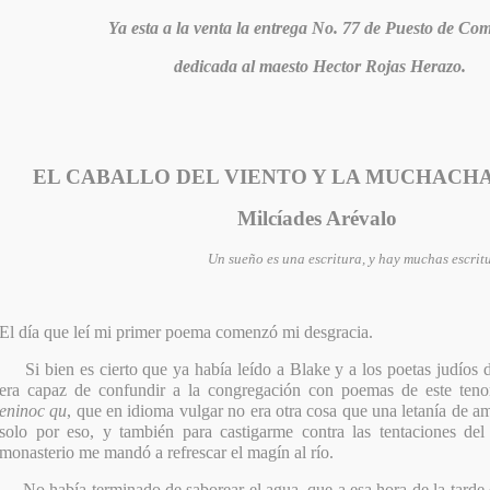
Ya esta a la venta la entrega No. 77 de Puesto de Co
dedicada al maesto Hector Rojas Herazo.
EL CABALLO DEL VIENTO Y LA MUCHACH
Milcíades Arévalo
Un sueño es una escritura, y hay muchas escrit
El día que leí mi primer poema comenzó mi desgracia.
Si bien es cierto que ya había leído a Blake y a los poetas judíos 
era capaz de confundir a la congregación con poemas de este ten
eninoc qu
, que en idioma vulgar no era otra cosa que una letanía de am
solo por eso, y también para castigarme contra las tentaciones del
monasterio me mandó a refrescar el magín al río.
No había terminado de saborear el agua, que a esa hora de la tarde 