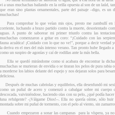
vi a unas muchachas bailando en la orilla opuesta al son de un laúd, ta
que eran sino plantas ornamentales, parte del paisaje –digo, es un 
muchachas!
Para comprobar lo que veían mis ojos, presto me zambullí en lo
corriente, luchando a brazo partido contra la muerte, desorientado co
aguas. A punto de saborear mi primer triunfo contra las tentacio
muchachas comenzaron a gritar en coro: “¡Cuidado con las serpien
fauna acuática! ¡Cuidado con lo que no ve!”, porque a decir verdad y
la deriva en el mes del más intenso verano. Tan pronto hube llegado a l
como un suspiro de agonías y caí de rodillas ante la más bella.
Ella se quedó mirándome como si acabara de encontrar la dicha,
muchachas se murieran de envidia o se tiraran los pelos de pura rabia o
a morderse los labios delante del espejo y nos dejaran solos para besa
deliciosa.
Después de muchas cabriolas y equilibrios, ella desenfundó mi sexit
como un puñal de acero y comenzó a cabalgar sobre mi cuerpo c
descocada, vaiviniéndose, haciendo olas con su pelo, ¿qué podía hacer
luna refulgente? -¡Válgame Dios!--. Ella no quería oírme, sólo huir
montada sobre mi puñal de tormento, con el pelo al viento, sin zamarros
Cuando empezaron a sonar las campanas para la víspera, ya no