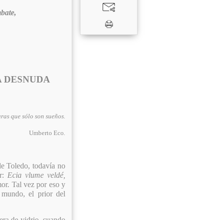
mbate,
A DESNUDA
uras que sólo son sueños.
Umberto Eco
.
de Toledo, todavía no
or:
Ecia vlume veldé,
or. Tal vez por eso y
 mundo, el prior del
era de vidrio, cuando