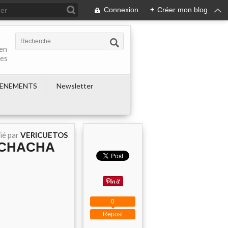
Connexion
+
Créer mon blog
 en
nes
ENEMENTS
Newsletter
ié par
VERICUETOS
UCHACHA
0
Repost