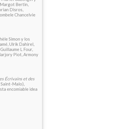
 Margot Bertin,
orian Disros,
Bombele Chancelvie
hèle Simon y los
amé, Ulrik Dahirel,
Guillaume L Four,
 Marjory Piot, Armony
s Écrivains et des
 Saint-Malo),
esta encomiable idea