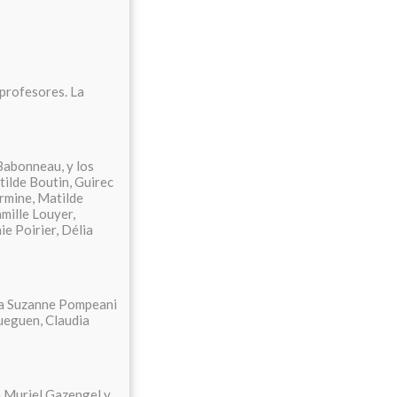
 profesores. La
 Babonneau, y los
ilde Boutin, Guirec
rmine, Matilde
mille Louyer,
e Poirier, Délia
ora Suzanne Pompeani
ueguen, Claudia
ra Muriel Gazengel y