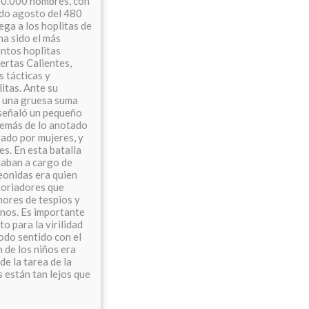
330.000 hombres, con
ndo agosto del 480
ega a los hoplitas de
ha sido el más
entos hoplitas
ertas Calientes,
 tácticas y
itas. Ante su
do una gruesa suma
, señaló un pequeño
Además de lo anotado
rado por mujeres, y
s. En esta batalla
staban a cargo de
eonidas era quien
storiadores que
nores de tespios y
anos. Es importante
o para la virilidad
todo sentido con el
 de los niños era
e la tarea de la
están tan lejos que