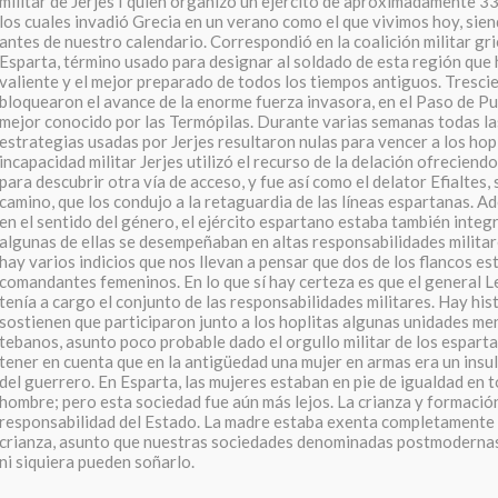
militar de Jerjes I quien organizó un ejército de aproximadamente 
los cuales invadió Grecia en un verano como el que vivimos hoy, sie
antes de nuestro calendario. Correspondió en la coalición militar gri
Esparta, término usado para designar al soldado de esta región que 
valiente y el mejor preparado de todos los tiempos antiguos. Tresci
bloquearon el avance de la enorme fuerza invasora, en el Paso de Pu
mejor conocido por las Termópilas. Durante varias semanas todas las
estrategias usadas por Jerjes resultaron nulas para vencer a los hopl
incapacidad militar Jerjes utilizó el recurso de la delación ofrecien
para descubrir otra vía de acceso, y fue así como el delator Efialtes
camino, que los condujo a la retaguardia de las líneas espartanas. 
en el sentido del género, el ejército espartano estaba también integ
algunas de ellas se desempeñaban en altas responsabilidades militare
hay varios indicios que nos llevan a pensar que dos de los flancos e
comandantes femeninos. En lo que sí hay certeza es que el general L
tenía a cargo el conjunto de las responsabilidades militares. Hay hi
sostienen que participaron junto a los hoplitas algunas unidades me
tebanos, asunto poco probable dado el orgullo militar de los espart
tener en cuenta que en la antigüedad una mujer en armas era un insult
del guerrero. En Esparta, las mujeres estaban en pie de igualdad en 
hombre; pero esta sociedad fue aún más lejos. La crianza y formación
responsabilidad del Estado. La madre estaba exenta completamente d
crianza, asunto que nuestras sociedades denominadas postmodernas 
ni siquiera pueden soñarlo.