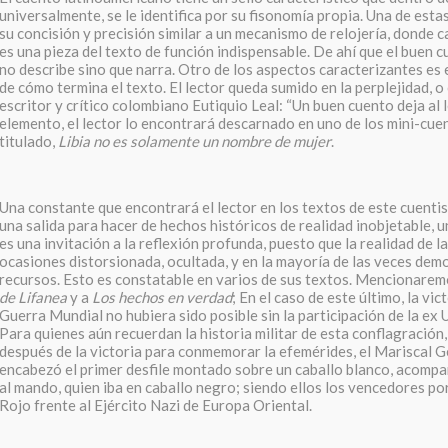
universalmente, se le identifica por su fisonomía propia. Una de esta
su concisión y precisión similar a un mecanismo de relojería, donde c
es una pieza del texto de función indispensable. De ahí que el buen c
no describe sino que narra. Otro de los aspectos caracterizantes es
de cómo termina el texto. El lector queda sumido en la perplejidad, o 
escritor y crítico colombiano Eutiquio Leal: “Un buen cuento deja al 
elemento, el lector lo encontrará descarnado en uno de los mini-cu
titulado,
Libia no es solamente un nombre de mujer
.
Una constante que encontrará el lector en los textos de este cuentist
una salida para hacer de hechos históricos de realidad inobjetable, u
es una invitación a la reflexión profunda, puesto que la realidad de 
ocasiones distorsionada, ocultada, y en la mayoría de las veces demo
recursos. Esto es constatable en varios de sus textos. Mencionare
de Lifanea
y a
Los hechos en verdad
; En el caso de este último, la vi
Guerra Mundial no hubiera sido posible sin la participación de la ex 
Para quienes aún recuerdan la historia militar de esta conflagración
después de la victoria para conmemorar la efemérides, el Mariscal 
encabezó el primer desfile montado sobre un caballo blanco, acomp
al mando, quien iba en caballo negro; siendo ellos los vencedores por
Rojo frente al Ejército Nazi de Europa Oriental.