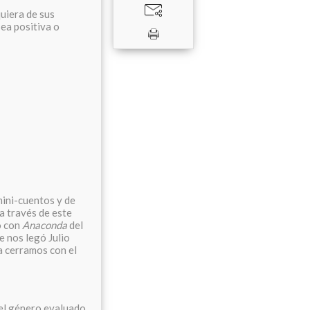
quiera de sus
sea positiva o
mini-cuentos y de
a través de este
o con
Anaconda
del
 nos legó Julio
a cerramos con el
del género evaluado