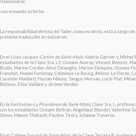
relacionarse:
con el mundo exterior.
La responsabilidad directa del Taller, como es obvio, está a cargo de
presente traducción la realizaron:
En el
Liceo Jacques-Cartier de Saint-Malo
, Valérie Garnier y Michel
estudiantes de la Clase 1ra.
L2: Océane Auvray, Vincent Benoist, Mat
Brulin, Marine Cordier, Alice Delanghe, Marion Delepine, Océane Fe
Franchet, Noemí Fontenay, Clémence Le Bourg, Aliénor Le Dorze, Ca
Corentin Maillard, Florian Mauny, Tanguy Morvan, Lucie Plat, Mélani
Richeux, Elise Vaillant y Jérôme Verdier.
En la
Institution-La Providence de Saint-Malo
, Clase 1ra. L, profes
con los estudiantes Océane Beltrán, Angélique Blondel, Valentine G
Simon, Manon Thebault, Pauline Tirel y Julianne Traverse.
En el
Collège Surcouf de Saint-Malo
, de la Clase Tercera B, profeso