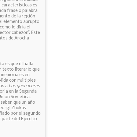
s características es
ada frase o palabra
uento de la región
 el elemento abrupto
como lo diría el
lector cabezón”. Este
entos de Arocha
a es que él halla
n texto literario que
la memoria es en
lida con múltiples
mos a
Los quehaceres
ctoria en la Segunda
Unión Soviética.
, saben que un año
Georgi Zhúkov
añado por el segundo
 parte del Ejército