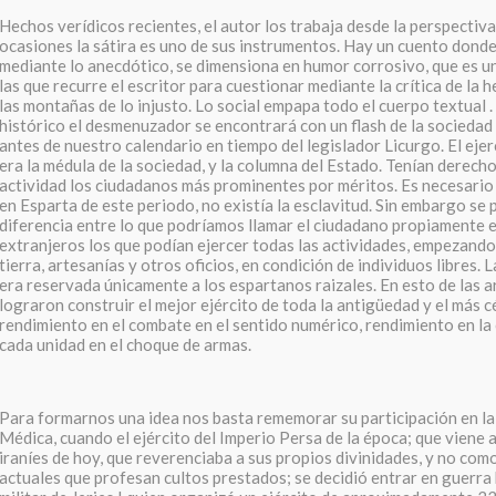
Hechos verídicos recientes, el autor los trabaja desde la perspectiv
ocasiones la sátira es uno de sus instrumentos. Hay un cuento donde
mediante lo anecdótico, se dimensiona en humor corrosivo, que es u
las que recurre el escritor para cuestionar mediante la crítica de la h
las montañas de lo injusto. Lo social empapa todo el cuerpo textual . 
histórico el desmenuzador se encontrará con un flash de la socieda
antes de nuestro calendario en tiempo del legislador Licurgo. El ejer
era la médula de la sociedad, y la columna del Estado. Tenían derecho
actividad los ciudadanos más prominentes por méritos. Es necesario
en Esparta de este periodo, no existía la esclavitud. Sin embargo se
diferencia entre lo que podríamos llamar el ciudadano propiamente 
extranjeros los que podían ejercer todas las actividades, empezando 
tierra, artesanías y otros oficios, en condición de individuos libres. L
era reservada únicamente a los espartanos raizales. En esto de las ar
lograron construir el mejor ejército de toda la antigüedad y el más c
rendimiento en el combate en el sentido numérico, rendimiento en la
cada unidad en el choque de armas.
Para formarnos una idea nos basta rememorar su participación en l
Médica, cuando el ejército del Imperio Persa de la época; que viene a
iraníes de hoy, que reverenciaba a sus propios divinidades, y no co
actuales que profesan cultos prestados; se decidió entrar en guerra 