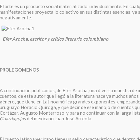
El arte es un producto social materializado individualmente. En cual
manifestaciones proyecta lo colectivo en sus distintas esencias, ya 
negativamente.
Efer Arocha, escritor y crítico literario colombiano
PROLEGOMENOS
A continuación publicamos, de Efer Arocha, una diversa muestra de 
cuentos, de este autor que llegó a la literatura hace ya muchos años 
género, que tiene en Latinoamérica grandes exponentes, empezand
uruguayo Horacio Quiroga, y qué decir de ese manojo de cuentos que
Cortázar, Augusto Monterroso, y para no continuar con la larga list
Guardagujas
del mexicano Juan José Arreola.
El cuento latinoamericano tiene un sello característico que dentro 