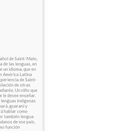
pañol de Saint-Malo,
 de las lenguas, en
de un idioma, que en
En América Latina
periencia de Saint-
ilación de otras
udiante. Un niño que
e le desee enseñar.
s lenguas indígenas
mará, guaraní y
erá hablar como
ser también lengua
adanos de ese país,
mo función