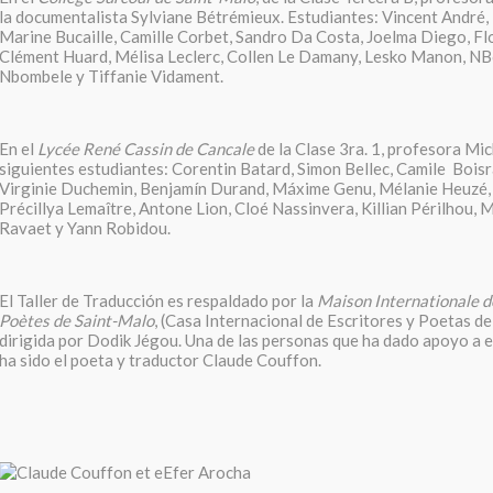
la documentalista Sylviane Bétrémieux. Estudiantes: Vincent André,
Marine Bucaille, Camille Corbet, Sandro Da Costa, Joelma Diego, Fl
Clément Huard, Mélisa Leclerc, Collen Le Damany, Lesko Manon, N
Nbombele y Tiffanie Vidament.
En el
Lycée René Cassin de Cancale
de la Clase 3ra. 1, profesora Mic
siguientes estudiantes: Corentin Batard, Simon Bellec, Camile Boisr
Virginie Duchemin, Benjamín Durand, Máxime Genu, Mélanie Heuzé, 
Précillya Lemaître, Antone Lion, Cloé Nassinvera, Killian Périlhou,
Ravaet y Yann Robidou.
El Taller de Traducción es respaldado por la
Maison Internationale de
Poètes de Saint-Malo
, (Casa Internacional de Escritores y Poetas de
dirigida por Dodik Jégou. Una de las personas que ha dado apoyo a 
ha sido el poeta y traductor Claude Couffon.