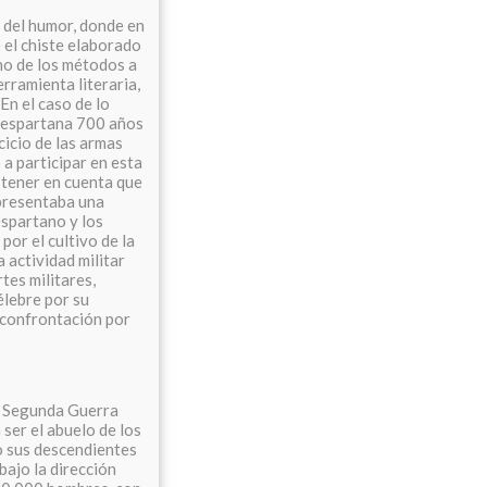
a del humor, donde en
 el chiste elaborado
no de los métodos a
erramienta literaria,
En el caso de lo
d espartana 700 años
cicio de las armas
 a participar en esta
 tener en cuenta que
 presentaba una
espartano y los
por el cultivo de la
a actividad militar
tes militares,
élebre por su
 confrontación por
a Segunda Guerra
 ser el abuelo de los
mo sus descendientes
bajo la dirección