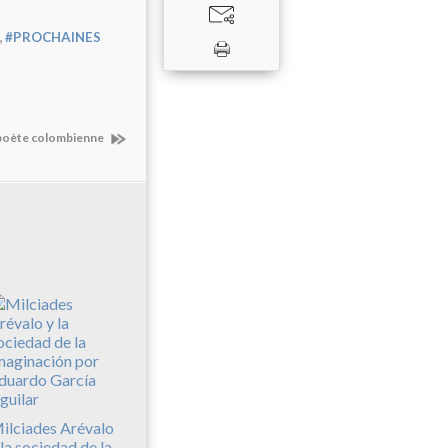
,
#PROCHAINES
, poète colombienne
ilciades Arévalo
 la sociedad de la