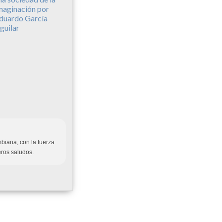
maginación por
duardo García
guilar
biana, con la fuerza
eros saludos.