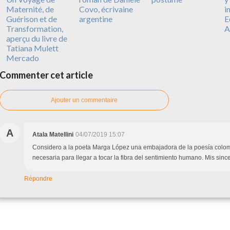
Maternité, de
Covo, écrivaine
i
Guérison et de
argentine
E
Transformation,
A
aperçu du livre de
Tatiana Mulett
Mercado
Commenter cet article
Ajouter un commentaire
A
Atala Matellini
04/07/2019 15:07
Considero a la poeta Marga López una embajadora de la poesía colom
necesaria para llegar a tocar la fibra del sentimiento humano. Mis sinc
Répondre