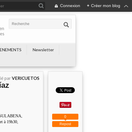
Connexion
+
Créer mon blog
 en
nes
ENEMENTS
Newsletter
ié par
VERICUETOS
íaz
mes SULABENA,
0
et à 19h30,
Repost