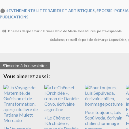
,
#EVENEMENTS LITTERAIRES ET ARTISTIQUES
#POESIE-POESIA
PUBLICATIONS
Poemas del poemario Primer labio de María José Mures, poeta española
Sulabena, recueil de poésie de Marga López Díaz
S'inscrire à la newsletter
Vous aimerez aussi :
Pour toujours, Luis
​​​​​​​« Le Chêne et
Sepúlveda, écrivain
l’Orchidée »,
chilien, hommage
M
Un Voyage de
roman de Danièle
postume
y