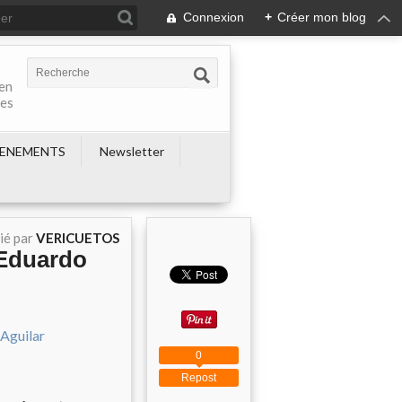
Connexion
+
Créer mon blog
 en
nes
ENEMENTS
Newsletter
ié par
VERICUETOS
 Eduardo
0
Repost