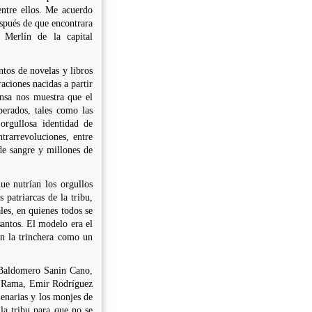
entre ellos. Me acuerdo
spués de que encontrara
a Merlín de la capital
ntos de novelas y libros
aciones nacidas a partir
nsa nos muestra que el
erados, tales como las
 orgullosa identidad de
trarrevoluciones, entre
de sangre y millones de
que nutrían los orgullos
 patriarcas de la tribu,
les, en quienes todos se
santos. El modelo era el
n la trinchera como un
o Baldomero Sanin Cano,
l Rama, Emir Rodríguez
lenarias y los monjes de
la tribu para que no se