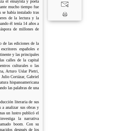
za el ensayista y poeta
rante mucho tiempo fue
se había instalado tras
eres de la lectura y la
uando él tenía 14 años a
iáspora de millones de
 de las ediciones de la
scritores españoles e
inente y las principales
s calles de la capital
ntros culturales o las
a, Arturo Uslar Pietri,
 Julio Cortázar, Gabriel
ratura hispanoamericana
ndo las palabras de una
ducción literaria de sus
 a analizar sus obras y
nas un lustro publicó el
nvestiga la narrativa
 llamado boom. Con su
nacidos después de los