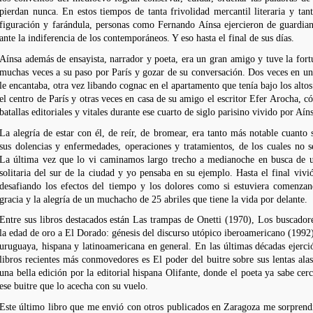
pierdan nunca. En estos tiempos de tanta frivolidad mercantil literaria y tan
figuración y farándula, personas como Fernando Aínsa ejercieron de guardiane
ante la indiferencia de los contemporáneos. Y eso hasta el final de sus días.
Aínsa además de ensayista, narrador y poeta, era un gran amigo y tuve la fort
muchas veces a su paso por París y gozar de su conversación. Dos veces en un 
le encantaba, otra vez libando cognac en el apartamento que tenía bajo los altos
el centro de París y otras veces en casa de su amigo el escritor Efer Arocha,
batallas editoriales y vitales durante ese cuarto de siglo parisino vivido por Aín
La alegría de estar con él, de reír, de bromear, era tanto más notable cuanto
sus dolencias y enfermedades, operaciones y tratamientos, de los cuales no s
La última vez que lo vi caminamos largo trecho a medianoche en busca de u
solitaria del sur de la ciudad y yo pensaba en su ejemplo. Hasta el final viv
desafiando los efectos del tiempo y los dolores como si estuviera comenzan
gracia y la alegría de un muchacho de 25 abriles que tiene la vida por delante.
Entre sus libros destacados están Las trampas de Onetti (1970), Los buscador
la edad de oro a El Dorado: génesis del discurso utópico iberoamericano (1992)
uruguaya, hispana y latinoamericana en general. En las últimas décadas ejerci
libros recientes más conmovedores es El poder del buitre sobre sus lentas ala
una bella edición por la editorial hispana Olifante, donde el poeta ya sabe cer
ese buitre que lo acecha con su vuelo.
Este último libro que me envió con otros publicados en Zaragoza me sorpren