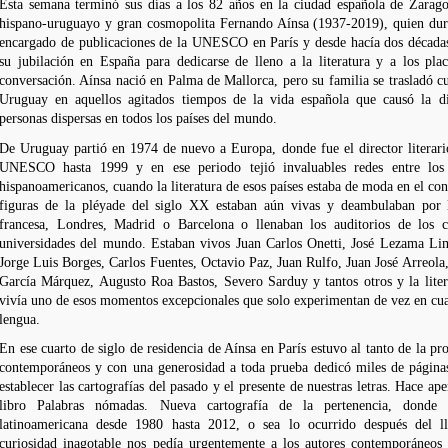
Esta semana terminó sus días a los 82 años en la ciudad española de Zarago
hispano-uruguayo y gran cosmopolita Fernando Aínsa (1937-2019), quien du
encargado de publicaciones de la UNESCO en París y desde hacía dos décadas 
su jubilación en España para dedicarse de lleno a la literatura y a los plac
conversación. Aínsa nació en Palma de Mallorca, pero su familia se trasladó c
Uruguay en aquellos agitados tiempos de la vida española que causó la d
personas dispersas en todos los países del mundo.
De Uruguay partió en 1974 de nuevo a Europa, donde fue el director literario
UNESCO hasta 1999 y en ese periodo tejió invaluables redes entre los e
hispanoamericanos, cuando la literatura de esos países estaba de moda en el cont
figuras de la pléyade del siglo XX estaban aún vivas y deambulaban por la
francesa, Londres, Madrid o Barcelona o llenaban los auditorios de los ce
universidades del mundo. Estaban vivos Juan Carlos Onetti, José Lezama Lim
Jorge Luis Borges, Carlos Fuentes, Octavio Paz, Juan Rulfo, Juan José Arreola,
García Márquez, Augusto Roa Bastos, Severo Sarduy y tantos otros y la lite
vivía uno de esos momentos excepcionales que solo experimentan de vez en cua
lengua.
En ese cuarto de siglo de residencia de Aínsa en París estuvo al tanto de la pro
contemporáneos y con una generosidad a toda prueba dedicó miles de páginas
establecer las cartografías del pasado y el presente de nuestras letras. Hace ape
libro Palabras nómadas. Nueva cartografía de la pertenencia, donde i
latinoamericana desde 1980 hasta 2012, o sea lo ocurrido después del
curiosidad inagotable nos pedía urgentemente a los autores contemporáneos 