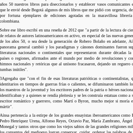
años 50 nuestros libros para diseccionarlos y establecer vasos comunicantes 
que le envié desde Bogotá algunos de mis libros que me pidió con urgencia, de
por fortuna ejemplares de ediciones agotadas en la maravillosa librerí
colombiana.
Sobre ese libro escribí en una reseña de 2012 que "a partir de la lectura de cie
de relatos de autores latinoamericanos en activo, en especial de las nuevas gener
de los años 50, o sea desde la generación de Robero Bolaño en adelante, Aí
panorama general cambió y los paradigmas y cánones dominantes fueron sup
literaturas nacionales o continentales que representaron durante décadas la
países o regiones, afirmados ante el mundo por medio de revoluciones y con
himnos nacionales y retóricas que al unísono fracasaron, dejando un reguero 
tumbas inútiles".
3Agregaba que "con el fin de esas literaturas patrióticas o continentalistas, 
identitarios en tiempos de guerras frías o calientes, se difuminaron también los
los maestros de la juventud y los escritores padres de la patria o héroes naciona
identificaban y a quienes se rendía pleitesía y se les construía estatuas como a 
escritor romántico y guerrero, como Martí o Byron, mucho mejor si moría e
mártir".
Aínsa pertenecía a la estirpe de los grandes ensayistas iberoamericanos com
Pedro Henríquez Urena, Alfonso Reyes, Octavio Paz, María Zambrano, Ánge
Monegal y tantos otros que como los viejos sabios de las grandes religiones mi
los conventos del medioevo logran conservar, cuidar, ordenar las palabras de 