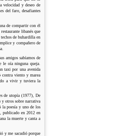
ta velocidad y deseo de
s del faro, desafiantes
una de compartir con él
restaurante libanés que
 techos de buhardilla en
 cómplice y compañero de
sa.
 sus amigos sabíamos de
e le oía ninguna queja.
n taxi por una avenida
ió contra viento y marea
do a vivir y tuviera la
es de utopía (1977), De
 y otros sobre narrativa
ó la poesía y uno de los
s, publicado en 2012 en
cana la muerte y canta a
dió y me sacudió porque