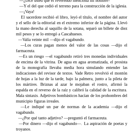
—¿Dice usted que el reverendo menciona mi nombre?
—Y el del que cedió el terreno para la construcción de la iglesia.
—¡Vaya!
El sacerdote recibió el libro, leyó el título, el nombre del autor
y el sello de la editorial en el extremo inferior de la página. Llevó
la mano derecha al saquillo de la sotana, separó un billete de diez
mil pesos y se lo entregó a Cascahuesos.
—Valía veinte mil —dijo el vagabundo.
—Los curas pagan menos del valor de las cosas —dijo el
farmaceuta.
—Es un riesgo —el vagabundo retiró tres monedas individuales
de encima de la vitrina. De agua en agua aromatizada, el prosista
de la monografía llevaba media hora simulando entender las
indicaciones del revisor de textos. Vade Retro revolvió el montón
de hojas a la luz de la tarde, bajo la palmera, junto a la pileta de
los mártires. Briznas al azar le mojaban el rostro, afirmó la
espalda en el reverso de la raíz y calibró la calidad de la escritura.
Mala sintaxis. Adjetivos bombásticos hacían de los prohombres del
municipio figuras irreales.
—Le indiqué un par de normas de la academia —dijo el
vagabundo.
—¿Por qué tanto adjetivo? —preguntó el farmaceuta.
—Por dinero —dijo el vagabundo—. La aspiración de poetas y
troyanos.