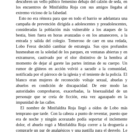
descubren un vello púbico femenino debajo del calzón de seda, en
los encuentros de Minifaldita Roja con sus amigos llegaba al
extremo vicioso de la falsedad.
Esto no era rémora para que en todo el barrio se adelantara una
campaña de prevención dirigida a adolescentes y preadolescentes,
consideradas la población más vulnerable a los ataques de la
bestia, bien fuera en horas avanzadas o en los amaneceres, a la
entrada y salida del colegio. Temeroso de caer en una redada,
Lobo Feroz decidió cambiar de estrategia. Sus ojos profundos
husmeaban en la soledad de los parques, en ventanas abiertas y en
extramuros, cautivado por el olor distintivo de la hembra al
momento de dejar al garete las partes íntimas de su cuerpo. Un
rumor de glúteos en acción volvió a sacudir a la comunidad,
notificada por el párroco de la iglesia y el teniente de la policía. El
blanco eran mujeres de reconocido voltaje sexual, abuelas y
abuelos en condición de discapacidad. De este modo las
autoridades comprobaron, exacerbadas, la bisexualidad de un
personaje que se creía de ficción, esta vez agazapado en la
impunidad de las calles.
El nombre de Minifaldita Roja llegó a oídos de Lobo más
temprano que tarde. Con la cabeza a punto de reventar, puesto que
era de noche y ningún acorazado podía soportar el inclemente
dolor, el abuelo rogó a Minifaldita Roja correr a la droguería a
comprarle un par de analgésicos y una pastilla para el desvelo. Le