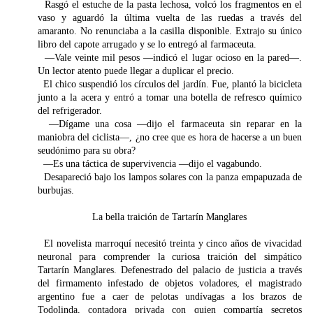
Rasgó el estuche de la pasta lechosa, volcó los fragmentos en el
vaso y aguardó la última vuelta de las ruedas a través del
amaranto. No renunciaba a la casilla disponible. Extrajo su único
libro del capote arrugado y se lo entregó al farmaceuta.
—Vale veinte mil pesos —indicó el lugar ocioso en la pared—.
Un lector atento puede llegar a duplicar el precio.
El chico suspendió los círculos del jardín. Fue, plantó la bicicleta
junto a la acera y entró a tomar una botella de refresco químico
del refrigerador.
—Dígame una cosa —dijo el farmaceuta sin reparar en la
maniobra del ciclista—, ¿no cree que es hora de hacerse a un buen
seudónimo para su obra?
—Es una táctica de supervivencia —dijo el vagabundo.
Desapareció bajo los lampos solares con la panza empapuzada de
burbujas.
La bella traición de Tartarín Manglares
El novelista marroquí necesitó treinta y cinco años de vivacidad
neuronal para comprender la curiosa traición del simpático
Tartarín Manglares. Defenestrado del palacio de justicia a través
del firmamento infestado de objetos voladores, el magistrado
argentino fue a caer de pelotas undívagas a los brazos de
Todolinda, contadora privada con quien compartía secretos