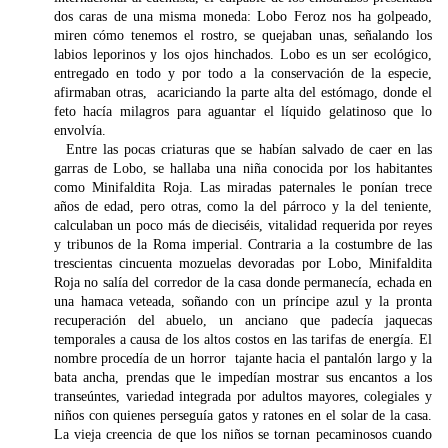
dos caras de una misma moneda: Lobo Feroz nos ha golpeado,
miren cómo tenemos el rostro, se quejaban unas, señalando los
labios leporinos y los ojos hinchados. Lobo es un ser ecológico,
entregado en todo y por todo a la conservación de la especie,
afirmaban otras, acariciando la parte alta del estómago, donde el
feto hacía milagros para aguantar el líquido gelatinoso que lo
envolvía.
Entre las pocas criaturas que se habían salvado de caer en las
garras de Lobo, se hallaba una niña conocida por los habitantes
como Minifaldita Roja. Las miradas paternales le ponían trece
años de edad, pero otras, como la del párroco y la del teniente,
calculaban un poco más de dieciséis, vitalidad requerida por reyes
y tribunos de la Roma imperial. Contraria a la costumbre de las
trescientas cincuenta mozuelas devoradas por Lobo, Minifaldita
Roja no salía del corredor de la casa donde permanecía, echada en
una hamaca veteada, soñando con un príncipe azul y la pronta
recuperación del abuelo, un anciano que padecía jaquecas
temporales a causa de los altos costos en las tarifas de energía. El
nombre procedía de un horror tajante hacia el pantalón largo y la
bata ancha, prendas que le impedían mostrar sus encantos a los
transeúntes, variedad integrada por adultos mayores, colegiales y
niños con quienes perseguía gatos y ratones en el solar de la casa.
La vieja creencia de que los niños se tornan pecaminosos cuando