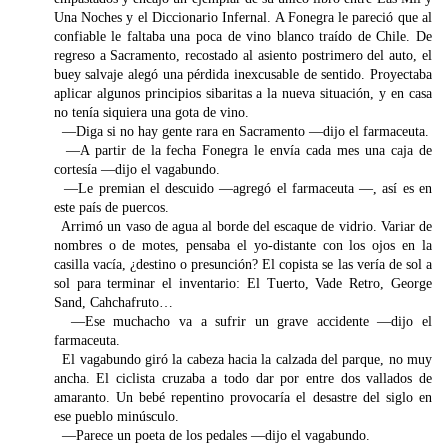
Una Noches y el Diccionario Infernal. A Fonegra le pareció que al
confiable le faltaba una poca de vino blanco traído de Chile. De
regreso a Sacramento, recostado al asiento postrimero del auto, el
buey salvaje alegó una pérdida inexcusable de sentido. Proyectaba
aplicar algunos principios sibaritas a la nueva situación, y en casa
no tenía siquiera una gota de vino.
—Diga si no hay gente rara en Sacramento —dijo el farmaceuta.
—A partir de la fecha Fonegra le envía cada mes una caja de
cortesía —dijo el vagabundo.
—Le premian el descuido —agregó el farmaceuta —, así es en
este país de puercos.
Arrimó un vaso de agua al borde del escaque de vidrio. Variar de
nombres o de motes, pensaba el yo-distante con los ojos en la
casilla vacía, ¿destino o presunción? El copista se las vería de sol a
sol para terminar el inventario: El Tuerto, Vade Retro, George
Sand, Cahchafruto…
—Ese muchacho va a sufrir un grave accidente —dijo el
farmaceuta.
El vagabundo giró la cabeza hacia la calzada del parque, no muy
ancha. El ciclista cruzaba a todo dar por entre dos vallados de
amaranto. Un bebé repentino provocaría el desastre del siglo en
ese pueblo minúsculo.
—Parece un poeta de los pedales —dijo el vagabundo.