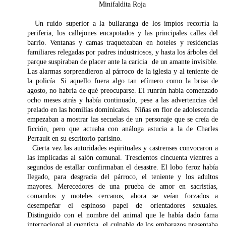
Minifaldita Roja
Un ruido superior a la bullaranga de los impíos recorría la
periferia, los callejones encapotados y las principales calles del
barrio. Ventanas y camas traqueteaban en hoteles y residencias
familiares relegadas por padres industriosos, y hasta los árboles del
parque suspiraban de placer ante la caricia de un amante invisible.
Las alarmas sorprendieron al párroco de la iglesia y al teniente de
la policía. Si aquello fuera algo tan efímero como la brisa de
agosto, no habría de qué preocuparse. El runrún había comenzado
ocho meses atrás y había continuado, pese a las advertencias del
prelado en las homilías dominicales. Niñas en flor de adolescencia
empezaban a mostrar las secuelas de un personaje que se creía de
ficción, pero que actuaba con análoga astucia a la de Charles
Perrault en su escritorio parisino.
Cierta vez las autoridades espirituales y castrenses convocaron a
las implicadas al salón comunal. Trescientos cincuenta vientres a
segundos de estallar confirmaban el desastre. El lobo feroz había
llegado, para desgracia del párroco, el teniente y los adultos
mayores. Merecedores de una prueba de amor en sacristías,
comandos y moteles cercanos, ahora se veían forzados a
desempeñar el espinoso papel de orientadores sexuales.
Distinguido con el nombre del animal que le había dado fama
internacional al cuentista, el culpable de los embarazos presentaba