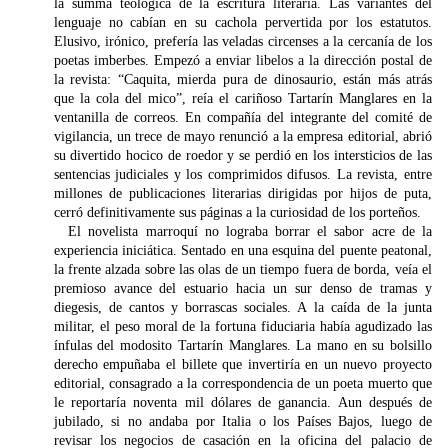
la summa teológica de la escritura literaria. Las variantes del
lenguaje no cabían en su cachola pervertida por los estatutos.
Elusivo, irónico, prefería las veladas circenses a la cercanía de los
poetas imberbes. Empezó a enviar libelos a la dirección postal de
la revista: “Caquita, mierda pura de dinosaurio, están más atrás
que la cola del mico”, reía el cariñoso Tartarín Manglares en la
ventanilla de correos. En compañía del integrante del comité de
vigilancia, un trece de mayo renunció a la empresa editorial, abrió
su divertido hocico de roedor y se perdió en los intersticios de las
sentencias judiciales y los comprimidos difusos. La revista, entre
millones de publicaciones literarias dirigidas por hijos de puta,
cerró definitivamente sus páginas a la curiosidad de los porteños.
El novelista marroquí no lograba borrar el sabor acre de la
experiencia iniciática. Sentado en una esquina del puente peatonal,
la frente alzada sobre las olas de un tiempo fuera de borda, veía el
premioso avance del estuario hacia un sur denso de tramas y
diegesis, de cantos y borrascas sociales. A la caída de la junta
militar, el peso moral de la fortuna fiduciaria había agudizado las
ínfulas del modosito Tartarín Manglares. La mano en su bolsillo
derecho empuñaba el billete que invertiría en un nuevo proyecto
editorial, consagrado a la correspondencia de un poeta muerto que
le reportaría noventa mil dólares de ganancia. Aun después de
jubilado, si no andaba por Italia o los Países Bajos, luego de
revisar los negocios de casación en la oficina del palacio de