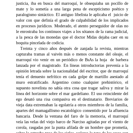
justicia, iba en busca del marroquí, le obsequiaba un pocillo de
mate y lo sometía a una larga pena de escepticismo poético y
paralogismo sintáctico. El antiguo libelista le aplicaba el juicio de
valor con que definía el grado de culpabilidad de los implicados
en procesos jurídicos. Moderado, el atento perseguidor de olas no
le enrostraba los continuos viajes a los sótanos de la rama judicial,
a la pesca de las monedas que el doctor Midas dejaba caer en su
boquita pincelada de codicia.
Treinta y cinco años después de zanjada la revista, mientras
capturaba tramas al vaivén más o menos constante del oleaje, el
marroquí vio venir en un periódico de BsAs la hoja de barbera
lanzada por el magistrado. En líneas introductorias prevenía a la
opinión letrada sobre la nacionalidad del escritor, que de marroquí
tenía el denuesto nefrítico en cada golpe de martillo asestado al
muro estratificado. Argentino como cualquier prehistórico, el
supuesto novelista no sabía otra cosa que tragar saliva y mirar la
línea del horizonte sobre el mar gardeliano. El uso reincidente del
ego desató una risa compasiva en el destinatario. Breviarios de
vieja data extremaban la egolatría a otros miembros de la familia,
apartes del mamagallismo escatológico consentido por la afluencia
bancaria. Desde la ventana del faro de la memoria, el marroquí
veía las velas del viejo barco de Narciso agitadas por el viento de
corola, rasgadas por la punta afilada de un hombre que prometía,