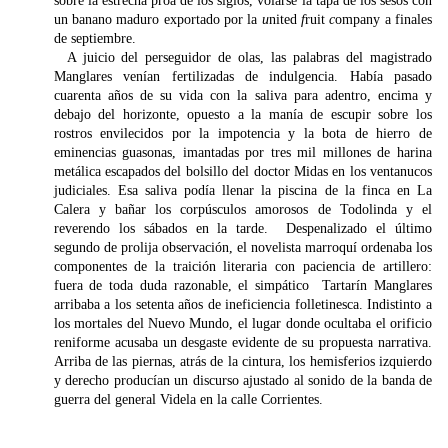
sobre la estrecha proa de los siglos, volarse la tapa de los sesos con
un banano maduro exportado por la
u
nited
f
ruit
c
ompany a finales
de septiembre.
A juicio del perseguidor de olas, las palabras del magistrado
Manglares venían fertilizadas de indulgencia. Había pasado
cuarenta años de su vida con la saliva para adentro, encima y
debajo del horizonte, opuesto a la manía de escupir sobre los
rostros envilecidos por la impotencia y la bota de hierro de
eminencias guasonas, imantadas por tres mil millones de harina
metálica escapados del bolsillo del doctor Midas en los ventanucos
judiciales. Esa saliva podía llenar la piscina de la finca en La
Calera y bañar los corpúsculos amorosos de Todolinda y el
reverendo los sábados en la tarde. Despenalizado el último
segundo de prolija observación, el novelista marroquí ordenaba los
componentes de la traición literaria con paciencia de artillero:
fuera de toda duda razonable, el simpático Tartarín Manglares
arribaba a los setenta años de ineficiencia folletinesca. Indistinto a
los mortales del Nuevo Mundo, el lugar donde ocultaba el orificio
reniforme acusaba un desgaste evidente de su propuesta narrativa.
Arriba de las piernas, atrás de la cintura, los hemisferios izquierdo
y derecho producían un discurso ajustado al sonido de la banda de
guerra del general Videla en la calle Corrientes.