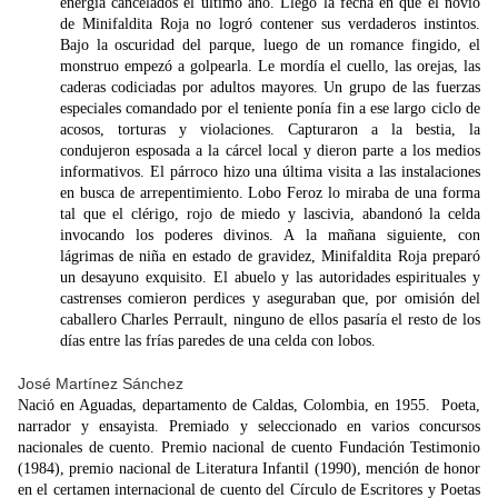
energía cancelados el último año. Llegó la fecha en que el novio
de Minifaldita Roja no logró contener sus verdaderos instintos.
Bajo la oscuridad del parque, luego de un romance fingido, el
monstruo empezó a golpearla. Le mordía el cuello, las orejas, las
caderas codiciadas por adultos mayores. Un grupo de las fuerzas
especiales comandado por el teniente ponía fin a ese largo ciclo de
acosos, torturas y violaciones. Capturaron a la bestia, la
condujeron esposada a la cárcel local y dieron parte a los medios
informativos. El párroco hizo una última visita a las instalaciones
en busca de arrepentimiento. Lobo Feroz lo miraba de una forma
tal que el clérigo, rojo de miedo y lascivia, abandonó la celda
invocando los poderes divinos. A la mañana siguiente, con
lágrimas de niña en estado de gravidez, Minifaldita Roja preparó
un desayuno exquisito. El abuelo y las autoridades espirituales y
castrenses comieron perdices y aseguraban que, por omisión del
caballero Charles Perrault, ninguno de ellos pasaría el resto de los
días entre las frías paredes de una celda con lobos.
José Martínez Sánchez
Nació en Aguadas, departamento de Caldas, Colombia, en 1955. Poeta,
narrador y ensayista. Premiado y seleccionado en varios concursos
nacionales de cuento. Premio nacional de cuento Fundación Testimonio
(1984), premio nacional de Literatura Infantil (1990), mención de honor
en el certamen internacional de cuento del Círculo de Escritores y Poetas