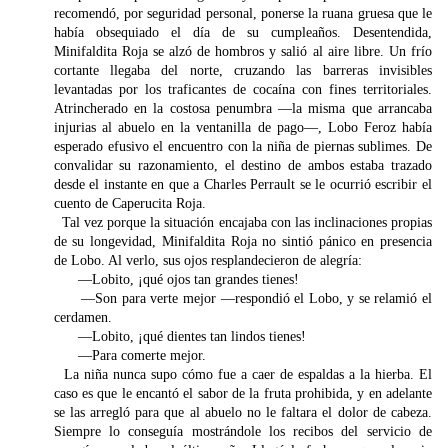
recomendó, por seguridad personal, ponerse la ruana gruesa que le
había obsequiado el día de su cumpleaños. Desentendida,
Minifaldita Roja se alzó de hombros y salió al aire libre. Un frío
cortante llegaba del norte, cruzando las barreras invisibles
levantadas por los traficantes de cocaína con fines territoriales.
Atrincherado en la costosa penumbra —la misma que arrancaba
injurias al abuelo en la ventanilla de pago—, Lobo Feroz había
esperado efusivo el encuentro con la niña de piernas sublimes. De
convalidar su razonamiento, el destino de ambos estaba trazado
desde el instante en que a Charles Perrault se le ocurrió escribir el
cuento de Caperucita Roja.
Tal vez porque la situación encajaba con las inclinaciones propias
de su longevidad, Minifaldita Roja no sintió pánico en presencia
de Lobo. Al verlo, sus ojos resplandecieron de alegría:
—Lobito, ¡qué ojos tan grandes tienes!
—Son para verte mejor —respondió el Lobo, y se relamió el
cerdamen.
—Lobito, ¡qué dientes tan lindos tienes!
—Para comerte mejor.
La niña nunca supo cómo fue a caer de espaldas a la hierba. El
caso es que le encantó el sabor de la fruta prohibida, y en adelante
se las arregló para que al abuelo no le faltara el dolor de cabeza.
Siempre lo conseguía mostrándole los recibos del servicio de