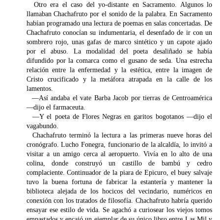
Otro era el caso del yo-distante en Sacramento. Algunos lo
llamaban Chachafruto por el sonido de la palabra. En Sacramento
habían programado una lectura de poemas en salas concertadas. De
Chachafruto conocían su indumentaria, el desenfado de ir con un
sombrero rojo, unas gafas de marco sintético y un capote ajado
por el abuso. La modalidad del poeta desaliñado se había
difundido por la comarca como el gusano de seda. Una estrecha
relación entre la enfermedad y la estética, entre la imagen de
Cristo crucificado y la metáfora atrapada en la calle de los
lamentos.
—Así andaba el vate Barba Jacob por tierras de Centroamérica
—dijo el farmaceuta.
—Y el poeta de Flores Negras en garitos bogotanos —dijo el
vagabundo.
Chachafruto terminó la lectura a las primeras nueve horas del
cronógrafo. Lucho Fonegra, funcionario de la alcaldía, lo invitó a
visitar a un amigo cerca al aeropuerto. Vivía en lo alto de una
colina, donde construyó un castillo de bambú y cedro
complaciente. Continuador de la piara de Epicuro, el buey salvaje
tuvo la buena fortuna de fabricar la estantería y mantener la
biblioteca alejada de los hocicos del vecindario, numéricos en
conexión con los tratados de filosofía. Chachafruto habría querido
ensayar ese estilo de vida. Se agachó a curiosear los viejos tomos
empastados y encajó un ejemplar de su único libro entre Las Mil y