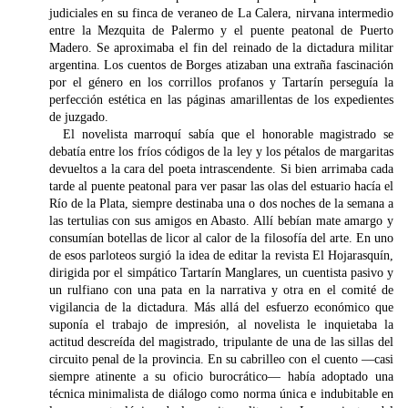
judiciales en su finca de veraneo de La Calera, nirvana intermedio
entre la Mezquita de Palermo y el puente peatonal de Puerto
Madero. Se aproximaba el fin del reinado de la dictadura militar
argentina. Los cuentos de Borges atizaban una extraña fascinación
por el género en los corrillos profanos y Tartarín perseguía la
perfección estética en las páginas amarillentas de los expedientes
de juzgado.
El novelista marroquí sabía que el honorable magistrado se
debatía entre los fríos códigos de la ley y los pétalos de margaritas
devueltos a la cara del poeta intrascendente. Si bien arrimaba cada
tarde al puente peatonal para ver pasar las olas del estuario hacía el
Río de la Plata, siempre destinaba una o dos noches de la semana a
las tertulias con sus amigos en Abasto. Allí bebían mate amargo y
consumían botellas de licor al calor de la filosofía del arte. En uno
de esos parloteos surgió la idea de editar la revista El Hojarasquín,
dirigida por el simpático Tartarín Manglares, un cuentista pasivo y
un rulfiano con una pata en la narrativa y otra en el comité de
vigilancia de la dictadura. Más allá del esfuerzo económico que
suponía el trabajo de impresión, al novelista le inquietaba la
actitud descreída del magistrado, tripulante de una de las sillas del
circuito penal de la provincia. En su cabrilleo con el cuento —casi
siempre atinente a su oficio burocrático— había adoptado una
técnica minimalista de diálogo como norma única e indubitable en