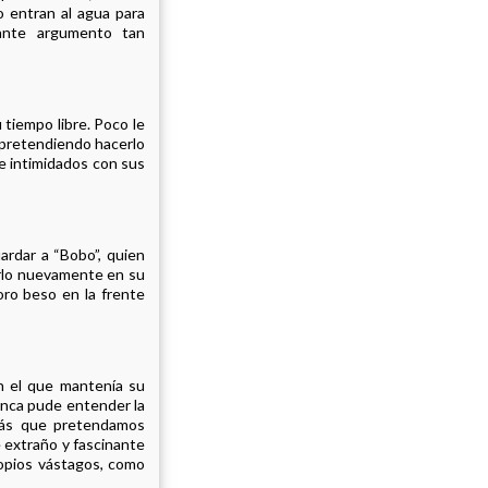
o entran al agua para
ante argumento tan
tiempo libre. Poco le
 pretendiendo hacerlo
 e intimidados con sus
ardar a “Bobo”, quien
jarlo nuevamente en su
oro beso en la frente
en el que mantenía su
unca pude entender la
más que pretendamos
e extraño y fascinante
opios vástagos, como