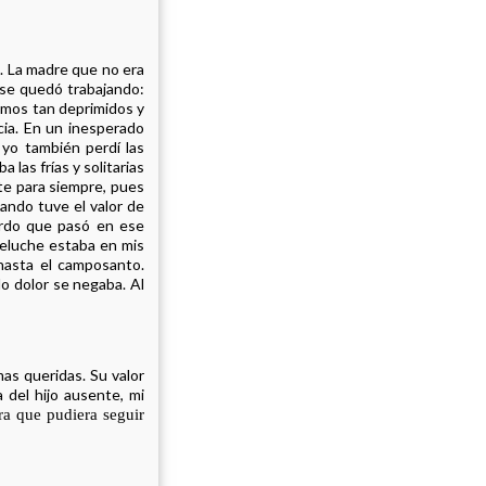
. La madre que no era
o se quedó trabajando:
imos tan deprimidos y
ncia. En un inesperado
 yo también perdí las
 las frías y solitarias
nte para siempre, pues
ando tuve el valor de
erdo que pasó en ese
peluche estaba en mis
 hasta el camposanto.
o dolor se negaba. Al
as queridas. Su valor
a del hijo ausente, mi
ra que pudiera seguir