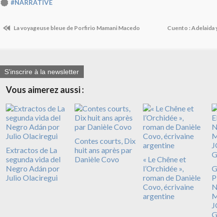
#NARRATIVE
La voyageuse bleue de Porfirio Mamani Macedo
Cuento : Adelaida y
S'inscrire à la newsletter
Vous aimerez aussi :
Contes courts, Dix
Extractos de La
huit ans après par
segunda vida del
Danièle Covo
​​​​​​​« Le Chêne et
Negro Adán por
l’Orchidée »,
G
Julio Olaciregui
roman de Danièle
P
Covo, écrivaine
N
argentine
M
J
G