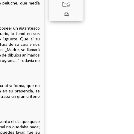
e peluche, que medía
a poseer un gigantesco
rario, lo tomó en sus
o juguete. Que si su
ltura de su cara y nos
o. _Madre, se llamará
ie de dibujos animados
programa. “Todavía no
na otra forma, que no
a en su presencia, se
traba un gran criterio
sentó el día que quise
ginal no quedaba nada;
 puedes lavar, fue su