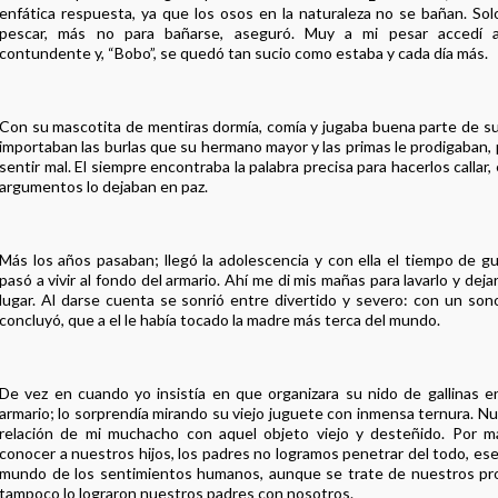
enfática respuesta, ya que los osos en la naturaleza no se bañan. Sol
pescar, más no para bañarse, aseguró. Muy a mi pesar accedí 
contundente y, “Bobo”, se quedó tan sucio como estaba y cada día más.
Con su mascotita de mentiras dormía, comía y jugaba buena parte de su 
importaban las burlas que su hermano mayor y las primas le prodigaban,
sentir mal. El siempre encontraba la palabra precisa para hacerlos callar,
argumentos lo dejaban en paz.
Más los años pasaban; llegó la adolescencia y con ella el tiempo de gu
pasó a vivir al fondo del armario. Ahí me di mis mañas para lavarlo y de
lugar. Al darse cuenta se sonrió entre divertido y severo: con un son
concluyó, que a el le había tocado la madre más terca del mundo.
De vez en cuando yo insistía en que organizara su nido de gallinas 
armario; lo sorprendía mirando su viejo juguete con inmensa ternura. N
relación de mi muchacho con aquel objeto viejo y desteñido. Por 
conocer a nuestros hijos, los padres no logramos penetrar del todo, es
mundo de los sentimientos humanos, aunque se trate de nuestros pr
tampoco lo lograron nuestros padres con nosotros.