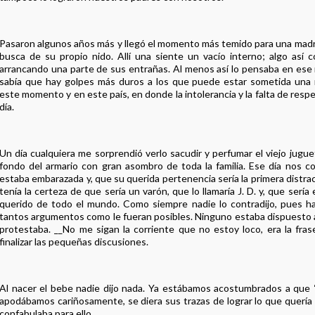
Pasaron algunos años más y llegó el momento más temido para una madre
busca de su propio nido. Allí una siente un vacío interno; algo así 
arrancando una parte de sus entrañas. Al menos así lo pensaba en es
sabía que hay golpes más duros a los que puede estar sometida una 
este momento y en este país, en donde la intolerancia y la falta de resp
día.
Un día cualquiera me sorprendió verlo sacudir y perfumar el viejo jugu
fondo del armario con gran asombro de toda la familia. Ese día nos 
estaba embarazada y, que su querida pertenencia sería la primera distra
tenía la certeza de que sería un varón, que lo llamaría J. D. y, que sería
querido de todo el mundo. Como siempre nadie lo contradijo, pues ha
tantos argumentos como le fueran posibles. Ninguno estaba dispuesto 
protestaba. __No me sigan la corriente que no estoy loco, era la fras
finalizar las pequeñas discusiones.
Al nacer el bebe nadie dijo nada. Ya estábamos acostumbrados a que 
apodábamos cariñosamente, se diera sus trazas de lograr lo que quería 
confabulaba para ello.