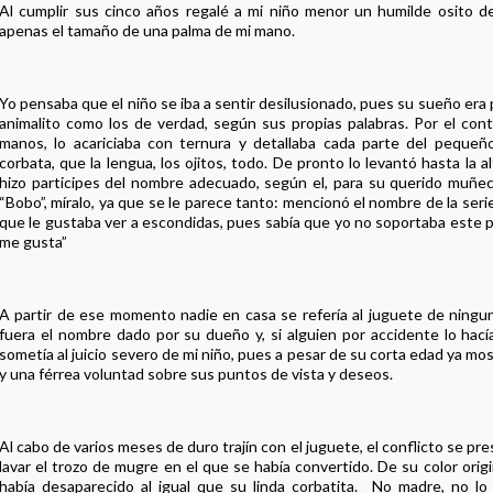
Al cumplir sus cinco años regalé a mi niño menor un humilde osito d
apenas el tamaño de una palma de mi mano.
Yo pensaba que el niño se iba a sentir desilusionado, pues su sueño er
animalito como los de verdad, según sus propias palabras. Por el cont
manos, lo acariciaba con ternura y detallaba cada parte del pequeñ
corbata, que la lengua, los ojitos, todo. De pronto lo levantó hasta la a
hizo participes del nombre adecuado, según el, para su querido muñec
“Bobo”, míralo, ya que se le parece tanto: mencionó el nombre de la ser
que le gustaba ver a escondidas, pues sabía que yo no soportaba este 
me gusta”
A partir de ese momento nadie en casa se refería al juguete de ningu
fuera el nombre dado por su dueño y, si alguien por accidente lo hací
sometía al juicio severo de mi niño, pues a pesar de su corta edad ya mos
y una férrea voluntad sobre sus puntos de vista y deseos.
Al cabo de varios meses de duro trajín con el juguete, el conflicto se pre
lavar el trozo de mugre en el que se había convertido. De su color ori
había desaparecido al igual que su linda corbatita. _No madre, no lo