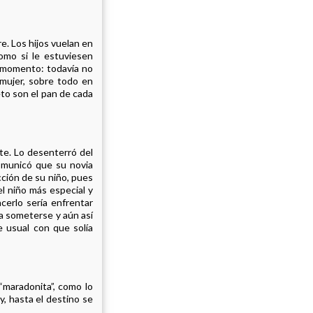
. Los hijos vuelan en
como si le estuviesen
e momento: todavía no
mujer, sobre todo en
eto son el pan de cada
ete. Lo desenterró del
comunicó que su novia
cción de su niño, pues
 el niño más especial y
cerlo sería enfrentar
a someterse y aún así
e usual con que solía
“maradonita”, como lo
y, hasta el destino se