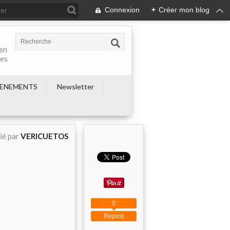
Connexion
+
Créer mon blog
 en
nes
ENEMENTS
Newsletter
ié par
VERICUETOS
0
Repost