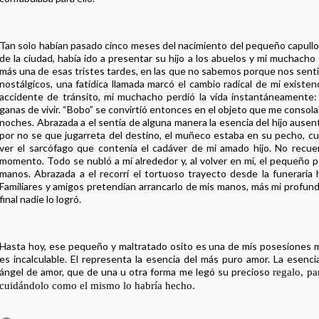
Tan solo habían pasado cinco meses del nacimiento del pequeño capullo
de la ciudad, había ido a presentar su hijo a los abuelos y mi muchach
más una de esas tristes tardes, en las que no sabemos porque nos sent
nostálgicos, una fatídica llamada marcó el cambio radical de mi existe
accidente de tránsito, mi muchacho perdió la vida instantáneamente:
ganas de vivir. “Bobo” se convirtió entonces en el objeto que me consolaba
noches. Abrazada a el sentía de alguna manera la esencia del hijo ause
por no se que jugarreta del destino, el muñeco estaba en su pecho, cu
ver el sarcófago que contenía el cadáver de mi amado hijo. No recu
momento. Todo se nubló a mí alrededor y, al volver en mí, el pequeño 
manos. Abrazada a el recorrí el tortuoso trayecto desde la funeraria
Familiares y amigos pretendían arrancarlo de mis manos, más mi profund
final nadie lo logró.
Hasta hoy, ese pequeño y maltratado osito es una de mis posesiones m
es incalculable. El representa la esencia del más puro amor. La esenci
ángel de amor, que de una u otra forma me legó su precioso
regalo, pa
cuidándolo como el mismo lo habría hecho.