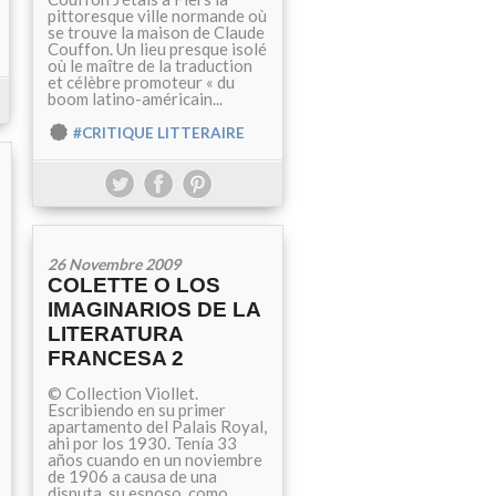
pittoresque ville normande où
se trouve la maison de Claude
Couffon. Un lieu presque isolé
où le maître de la traduction
et célèbre promoteur « du
boom latino-américain...
#CRITIQUE LITTERAIRE
26 Novembre 2009
COLETTE O LOS
IMAGINARIOS DE LA
LITERATURA
FRANCESA 2
© Collection Viollet.
Escribiendo en su primer
apartamento del Palais Royal,
ahi por los 1930. Tenía 33
años cuando en un noviembre
de 1906 a causa de una
disputa, su esposo, como