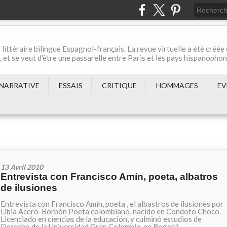
 littéraire bilingue Espagnol-français. La revue virtuelle a été créée
et se veut d'être une passarelle entre Paris et les pays hispanopho
NARRATIVE
ESSAIS
CRITIQUE
HOMMAGES
EV
13 Avril 2010
Entrevista con Francisco Amín, poeta, albatros
de ilusiones
Entrevista con Francisco Amín, poeta , el albastros de ilusiones por
Libia Acero-Borbón Poeta colombiano, nacido en Condoto Choco.
Licenciado en ciencias de la educación, y culminó estudios de
Derecho de la Universidad Gran Colombia, en Bogotá,