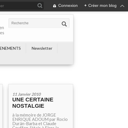
Connexion
+
Créer mon blog
 en
nes
ENEMENTS
Newsletter
11 Janvier 2010
UNE CERTAINE
NOSTALGIE
à la mémoire de JORGE
ENRIQUE ADOUM par Rocio
Durán-Barba et Claude
Couffon J’étais à Flers la