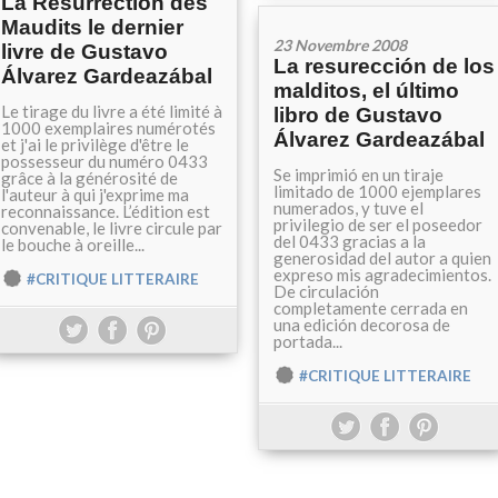
La Résurrection des
Maudits le dernier
23 Novembre 2008
livre de Gustavo
La resurección de los
Álvarez Gardeazábal
malditos, el último
Le tirage du livre a été limité à
libro de Gustavo
1000 exemplaires numérotés
Álvarez Gardeazábal
et j'ai le privilège d'être le
possesseur du numéro 0433
Se imprimió en un tiraje
grâce à la générosité de
limitado de 1000 ejemplares
l'auteur à qui j'exprime ma
numerados, y tuve el
reconnaissance. L’édition est
privilegio de ser el poseedor
convenable, le livre circule par
del 0433 gracias a la
le bouche à oreille...
generosidad del autor a quien
expreso mis agradecimientos.
#CRITIQUE LITTERAIRE
De circulación
completamente cerrada en
una edición decorosa de
portada...
#CRITIQUE LITTERAIRE