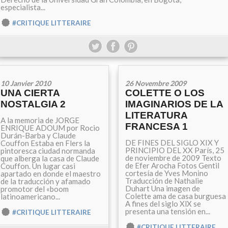
especialista...
#CRITIQUE LITTERAIRE
10 Janvier 2010
26 Novembre 2009
UNA CIERTA
COLETTE O LOS
NOSTALGIA 2
IMAGINARIOS DE LA
LITERATURA
A la memoria de JORGE
FRANCESA 1
ENRIQUE ADOUM por Rocio
Durán-Barba y Claude
DE FINES DEL SIGLO XIX Y
Couffon Estaba en Flers la
PRINCIPIO DEL XX París, 25
pintoresca ciudad normanda
de noviembre de 2009 Texto
que alberga la casa de Claude
de Efer Arocha Fotos Gentil
Couffon. Un lugar casi
cortesía de Yves Monino
apartado en donde el maestro
Traducción de Nathalie
de la traducción y afamado
Duhart Una imagen de
promotor del «boom
Colette ama de casa burguesa
latinoamericano...
A fines del siglo XlX se
presenta una tensión en...
#CRITIQUE LITTERAIRE
#CRITIQUE LITTERAIRE