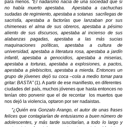
para menos.
“El nadaismo nacía de una sociedad que si
no había muerto apestaba.
Apestaba a cachuchas
sudadas de regimiento, apestaba a sotanas
sacrílegas de
sacristía, apestaba a factorías que lanzaban por sus
chimeneas el alma de sus obreros, apestaba a pésimo
aliento de sus discursos, apestaba al incienso de sus
alabanzas pagadas, apestaba a las más sucias
maquinaciones políticas, apestaba a cultura de
universidad, apestaba a literatura rosa, apestaba a jardín
infantil, apestaba a genocidios, apestaba a miserias,
apestaba a torturas, apestaba a explosiones, a pactos,
apestaba a plebiscitos, apestaba a mierda. Entonces un
grupo de jóvenes dejó su coca –cola a medio tomar para
gritar: BASTA”
(1). A partir de ese manifiesto, en diferentes
ciudades del país, muchos jóvenes que hasta entonces no
tenían otro porvenir que el de recontar
los muertos que
nos dejó la violencia, optaron por ser nadaistas.
“¿Quién era Gonzalo Arango, el autor de unas frases
felices que contagiarían de entusiasmo a buen número de
adolescentes, y más tarde suscitarían, a todo lo largo y