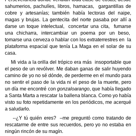
sahumerios, pachulíes, libros, hamacas,
gargantillas de
cobre y artesanías; también había lectoras del naipe,
magas y brujas. La gentecita del norte pasaba por allí a
darse un toque intelectual,
concertar una cita,
fumarse
una chicharra, intercambiar un poema por un beso,
tomarse una cerveza o hablar con los extraterrestres en
la
plataforma espacial que tenía La Maga en el solar de su
casa.
Mi vida a la orilla del trópico era más
insoportable que
el peso de un revólver. Me daban ganas de salir huyendo
camino de yo no sé dónde, de perderme en el mundo para
no sentir el paso de la vida ni el peso de la muerte, pero
un día me encontré con
gonzaloarango
, que había llegado
a Santa Marta a rescatar la ballena blanca. Como yo había
visto su foto repetidamente en los periódicos, me acerqué
a saludarlo.
--¿Y tú quién eres?
–me preguntó como tratando de
rescatarme de entre sus recuerdos, pero yo no estaba en
ningún rincón de su magín.