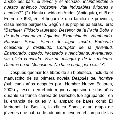
ancho del país, el fervor y el rechazo, infundiéndole a
nuestro anémico horizonte vital indudables fulgores y
osadías?”
(2). Había nacido en Andes (Antioquia), el l8 de
Enero de l93l, en el hogar de una familia de provincia,
clase media burguesa. Según sus propias palabras,
era:
“
Bachiller. Filósofo laureado. Desertor de la Patria Boba y
de toda esperanza. Agitador. Expresidiario. Vagabundo.
Parásito. Poeta. Eterno de algún modo. Burócrata
ocasional y destituido. Corruptor de la juventud.
Enamorado, casado, fracasado y reincidente. Aventurero,
sin oficio conocido. Vive de milagro y de las mujeres.
Duerme en un Monasterio. No hace nada, pero existe”.
Después quemar los libros de su biblioteca, incluido el
manuscrito de su primera novela
Después del hombre
(
publicada años después por
Hombre Nuevo Editores,
2002) y
escrita en el interregno campesino de dos años
durante su trunca carrera de Derecho, fue agrupando,
en
la errancia de calles y al amparo de bares como El
Metropol, La Bastilla, la clínica Soma, a un grupo de
jóvenes que habría de adquirir relieve en el campo de las