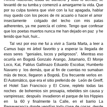
levantó de su tumba y comenzó a amargarme la vida. Que
por su culpa tuviera que vivir con la luz apagada, hablar
muy quedo con los peces de mi acuario o hacer el amor
insectamente
colgado del techo con mis patas
adherentes, ya me parecía el colmo. Tengo que confesar
que los poetas muertos nunca me han dejado en paz
y he
tenido que huir, huir...
Tal vez por eso me fui a vivir a Santa Marta, a leer a
Camus bajo mi árbol favorito y a esperar la llegada de
esos seres
“geniales, locos y peligrosos”.
Mientras eso
ocurría en Bogotá Gonzalo Arango, Jotamario, El Monje
Loco, Kat, Pablus Gallinazo Eduardo Escobar, Humberto
Navarro y
los demás, que al fin de cuentas no sumaban
más de trece, llegaron a Bogotá. Era frecuente verlos en
El Automático, que era el sitio preferido de
León de Greiff,
el Hotel San Francisco y El Cisne, repleto todas las
noches
de bohemios sin prosapia, rebeldes sin causa y
vampiresas;
después
invadieron el parque de los Hippies
en
la 60 y finalmente la Calle, en el barrio La
Perseverancia donde vendían toda clase de cosas, desde