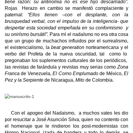
tiene razón: su antinomia no es ese hijo descarriado”.
Rojas
Herazo en cambio se manifestó complaciente y
paternal:
“Ellos tienen –con el desplante, con la
brusquedad verbal, con el impulso de la inteligencia- que
despertar esta sociedad empeñada en su conformismo
y
su onirísmo bursátil”.
Para mí el nadaísmo no era otra cosa
que un grupo de muchachos influidos por el surrealismo,
el existencialismo, la
beat generation
norteamericana y el
verbo del Profeta de la nueva oscuridad, tal
como lo
pregonaban los suplementos culturales de los periódicos,
las revistas de farándula y revistas muy serias como
Zona
Franca
de Venezuela,
El Corno Emplumado
de México,
El
Pez y la Serpiente
de Nicaragua,
Mito
de Colombia.
Con el apogeo del Nadaismo,
a muchos vates les dio
por resucitar a José Asunción Silva, quien no contento con
el homenaje que le rindieron los post-modernistas con
Himno Nacional, izada de bandera y todo lo demás, se