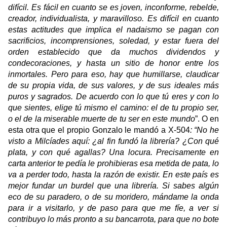
difícil. Es fácil en cuanto se es joven, inconforme, rebelde,
creador, individualista, y maravilloso. Es difícil en cuanto
estas actitudes que implica el nadaismo se pagan con
sacrificios, incomprensiones, soledad, y estar fuera del
orden establecido que da muchos dividendos y
condecoraciones, y hasta un sitio de honor entre los
inmortales. Pero para eso, hay que humillarse, claudicar
de su propia vida, de sus valores, y de sus ideales más
puros y sagrados. De acuerdo con lo que tú eres y con lo
que sientes, elige tú mismo el camino: el de tu propio ser,
o el de la miserable muerte de tu ser en este mundo
”. O en
esta otra que el propio Gonzalo le mandó a X-504
: “No he
visto a Milcíades aquí: ¿al fin fundó la librería? ¿Con qué
plata, y con qué agallas? Una locura. Precisamente en
carta anterior te pedía le prohibieras esa metida de pata, lo
va a perder todo, hasta la razón de existir. En este país es
mejor fundar un burdel que una librería. Si sabes algún
eco de su paradero, o de su moridero, mándame la onda
para ir a visitarlo, y de paso para que me fíe, a ver si
contribuyo lo más pronto a su bancarrota, para que no bote