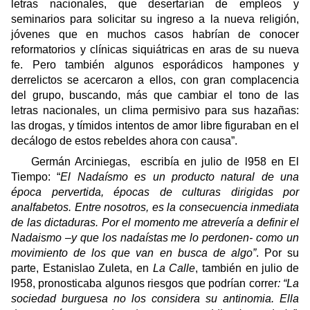
letras nacionales, que desertarían de empleos y
seminarios para solicitar su ingreso a la nueva religión,
jóvenes que en muchos casos habrían de conocer
reformatorios y clínicas siquiátricas en aras de su nueva
fe. Pero también algunos esporádicos hampones y
derrelictos se acercaron a ellos, con gran complacencia
del grupo, buscando, más que cambiar el tono de las
letras nacionales, un clima permisivo para sus hazañas:
las drogas, y tímidos intentos de amor libre figuraban en el
decálogo de estos rebeldes ahora con causa”.
Germán Arciniegas,
escribía en julio de l958 en El
Tiempo: “
El Nadaísmo es un producto natural de una
época pervertida, épocas de culturas dirigidas por
analfabetos. Entre nosotros, es la consecuencia inmediata
de las dictaduras. Por el momento me atrevería a definir el
Nadaismo –y que los nadaístas me lo perdonen- como un
movimiento de los que van en busca de algo”
. Por su
parte, Estanislao Zuleta, en
La Calle
, también en julio de
l958, pronosticaba algunos riesgos que podrían correr
: “La
sociedad burguesa no los considera su antinomia. Ella