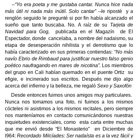
--
“Yo era poeta y me gustaba cantar. Nunca hice nada
más útil ni nada más inútil. Solo cantar” --l
e riposté
y a
renglón seguido le pregunté si por fin había alcanzado el
sueño que tanto buscaba. No. A raíz de su
Tarjeta de
Navidad para Gog,
publicada en el Magazín
de El
Espectador, donde
cancelaba, a nombre del nadaismo, su
etapa de desesperación nihilista y el derrotismo que lo
había caracterizado en sus primeras contiendas: “
No más
navío Ebrio de Rimbaud para justificar nuestro falso genio
poético naufragando en mares de nicotina”.
Los miembros
del grupo en Cali habían quemado en el puente Ortiz
su
efigie, e incinerado sus escritos. Después me dijo algo
acerca del infierno y la belleza, me regaló
Sexo y Saxofón
Desde entonces fuimos unos amigos muy particulares.
Nunca nos tomamos una foto, ni fuimos a los mismos
cócteles ni asistimos a los mismos recitales, pero siempre
nos manteníamos en contacto comunicándonos nuestras
inquietudes existenciales, como
esta carta entre muchas
que me envió desde “El Monasterio”
en Diciembre de
l964:
Recordado Milcíades: Ser nadaísta es a la vez fácil y