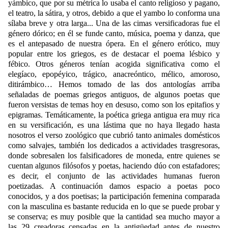
yámbico, que por su métrica lo usaba el canto religioso y pagano,
el teatro, la sátira, y otros, debido a que el yambo lo conforma una
sílaba breve y otra larga... Una de las cimas versificadoras fue el
género dórico; en él se funde canto, música, poema y danza, que
es el antepasado de nuestra ópera. En el género erótico, muy
popular entre los griegos, es de destacar el poema lésbico y
fébico. Otros géneros tenían acogida significativa como el
elegíaco, epopéyico, trágico, anacreóntico, mélico, amoroso,
ditirámbico… Hemos tomado de las dos antologías arriba
señaladas de poemas griegos antiguos, de algunos poetas que
fueron versistas de temas hoy en desuso, como son los epitafios y
epigramas. Temáticamente, la poética griega antigua era muy rica
en su versificación, es una lástima que no haya llegado hasta
nosotros el verso zoológico que cubrió tanto animales domésticos
como salvajes, también los dedicados a actividades trasgresoras,
donde sobresalen los falsificadores de moneda, entre quienes se
cuentan algunos filósofos y poetas, haciendo dúo con estafadores;
es decir, el conjunto de las actividades humanas fueron
poetizadas. A continuación damos espacio a poetas poco
conocidos, y a dos poetisas; la participación femenina comparada
con la masculina es bastante reducida en lo que se puede probar y
se conserva; es muy posible que la cantidad sea mucho mayor a
las 29 creadoras censadas en la antigüedad antes de nuestro