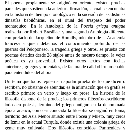
El poema propiamente se originó en oriente, existen pruebas
parciales que sostienen la anterior afirmación, la cual se encuentra
en la historia del tiempo cronológico en la sucesión de las distintas
dinastías babilónicas, en el ritual del traspaso del poder
monárquico. En la Antología de la
Poesía griega antigua
realizada por Robert Brasillac, y una segunda Antología diferente
con prefacio de Jacqueline de Romilly, miembro de la Academia
francesa a quien debemos el conocimiento profundo de las
guerras del Peloponeso, la tragedia griega y otros, se prueba con
poemas datados desde 28 siglos antes de nuestro tiempo, la vejez
poética es ya proverbial. Existen otros textos con fechas
anteriores, griegos y orientales, de factura de calidad irreprochable
para entendidos del ahora.
Un tema que todos repiten sin aportar prueba de lo que dicen o
escriben, no obstante de abundar, es la afirmación que en grafía se
escribió primero en verso y luego en prosa. La historia de la
filosofía dispone de la prueba; los primeros filósofos escribieron
todos en poiesis, término del griego antiguo en la denominada
época arcaica; como es conocida la filosofía se originó en Ionia,
territorio del Asia Menor situado entre Focea y Mileto, muy cerca
de Izmir en la actual Turquía, donde existía una colonia griega de
gente muy cultivada. Dos filósofos conocidos, Parménides y