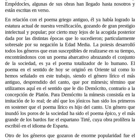
Empédocles, algunas de sus obras han llegado hasta nosotros y
están escritas en verso.
En relación con el poema griego antiguo, él ya había logrado la
estatura actual de nuestra versificación, gozando de gran prestigio
intelectual y popular; por cierto muy lejos de la acogida posterior
dada por las distintas épocas que lo sucedieron; particularmente
sobresale por su negación la Edad Media. La poiesis desarrolló
todos los géneros que eran susceptibles de realizarse en su tiempo,
encontrándonos con un poema abarcativo abrazando el conjunto
de la sociedad, es ya el poema totalizador de lo humano. El
poema en el sentido de hoy se originó en Oriente tal como lo
hemos señalado en este trabajo, siendo el género lírico el más
antiguo, desprendido del canto, que por mímesis; término que
utilizamos aquí en el sentido que le dio Demócrito, contrario a la
concepción de Platón. Para Demócrito la mímesis consistía en la
imitación de lo real; de ahí que los jónicos han sido los primeros
en sostener que el poema lírico es hijo del canto. Un género que
inundó los poros de la sociedad ha sido el poema épico, y el más
grande de los
bardos fue el espartano Tirté, cuya obra prolífera la
escribió en el idioma de Esparta.
Otro de los géneros que gozaron de enorme popularidad fue el