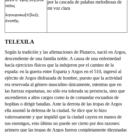
μέγα δ’ ἐμῆς γέγ[αθε
por la cascada de palabas melodiosas de
πόλις
mi voz clara
λιγουροκω[τί]λυ[ς
ἐνοπῆς.
TELEXILA
Según la tradición y las afirmaciones de Plutarco, nació en Argos,
descendiente de una familia noble. A causa de una enfermedad
hacía ejercicios físicos que la indujeron por el camino de la
espada: en la guerra entre Esparta y Argos en el 510, ingresó al
ejército de Argos disfrazada de hombre, puesto que la actividad
era reservada al género masculino únicamente, mientras que en
las fuerzas espartanas, no sólo era tolerada su presencia, sino que
ascendieron a altos cargos como la de comandar escuadras de
hoplitas o dirigir batallas. Ante la derrota de las tropas de Argos
ella asumió la defensa de la ciudad. Se dice que lo hizo
valerosamente y que impidió que la ciudad cayera en manos de
sus enemigos, esto último no puede ser cierto por dos razones:
primero que las tropas de Argos fueron completamente diezmadas