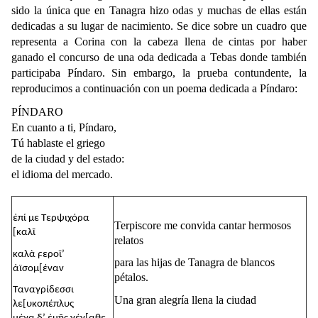
sido la única que en Tanagra hizo odas y muchas de ellas están
dedicadas a su lugar de nacimiento. Se dice sobre un cuadro que
representa a Corina con la cabeza llena de cintas por haber
ganado el concurso de una oda dedicada a Tebas donde también
participaba Píndaro. Sin embargo, la prueba contundente, la
reproducimos a continuación con un poema dedicada a Píndaro:
PÍNDARO
En cuanto a ti, Píndaro,
Tú hablaste el griego
de la ciudad y del estado:
el idioma del mercado.
ἐπί με Τερψιχόρα
Terpiscore me convida cantar hermosos
[καλῖ
relatos
καλὰ ϝεροῖ’
para las hijas de Tanagra de blancos
ἀϊσομ[έναν
pétalos.
Ταναγρίδεσσι
Una gran alegría llena la ciudad
λε[υκοπέπλυς